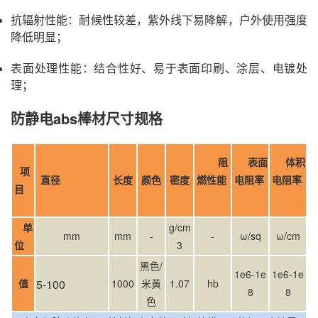
抗辐射性能：耐候性较差，紫外线下易降解，户外使用强度
降低明显；
表面处理性能：结合性好、易于表面印刷、涂层、电镀处
理；
防静电abs棒材尺寸规格
阻
表面
体积
项
直径
长度
颜色
密度
燃性能
电阻率
电阻率
目
单
g/cm
mm
mm
-
-
ω/sq
ω/cm
位
3
黑色
/
1e6-1e
1e6-1e
值
5-100
1000
米黄
1.07
hb
8
8
色