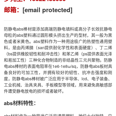
邮箱：
[email protected]
防静电abs棒材是添加高端防静电填料或高分子长效抗静电
母粒的abs塑料通过圆形模头挤出生产的型材，其一般为黑
色或者米黄色。abs塑料作为一种用途极广的热塑性通用塑
料，是由丙烯腈（san提供耐化学性和表面硬度）、丁二烯
（bs提供橡胶韧性和耐冲击性）和苯乙烯（ps提供表面光泽
和易加工性）三种化合物制造的非结晶性三元共聚物。防静
电abs棒材的表面电阻率在1e6-1e8ω/sq，防静电abs板材具
备良好的可加工性，并拥有较好的韧性、抗冲击强度和刚
度，防静电abs棒材被广泛应用于半导体、lcd、电子装备、
工业机械、治具夹具、手板模型等领域，用来避免高敏感部
件遭受静电放电的损坏或者破坏。
abs材料特性：
abs材料作为一种用途广泛的通用塑料，地位十分独特，它