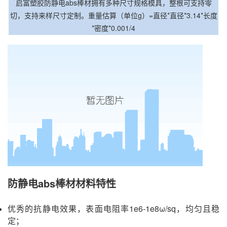
启富塑胶防静电abs棒材拥有多种尺寸规格模具，整根可支持零
切，支持来样尺寸定制。重量估算（单位g）=直径*直径*3.14*长度
*密度*0.001/4
防静电abs棒材材料特性
优秀的抗静电效果，表面电阻率1e6-1e8ω/sq，均匀且稳
定；