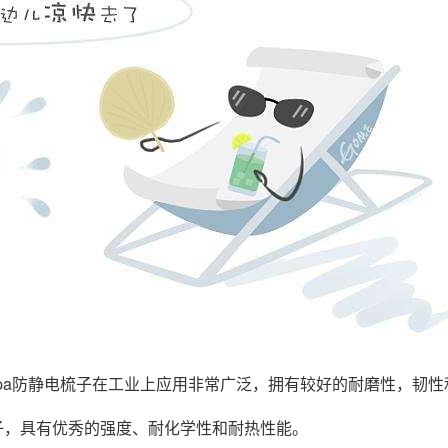
pa防静电梳子在工业上应用非常广泛，拥有较好的耐磨性，韧性
梳子，具有优秀的强度、耐化学性和耐热性能。