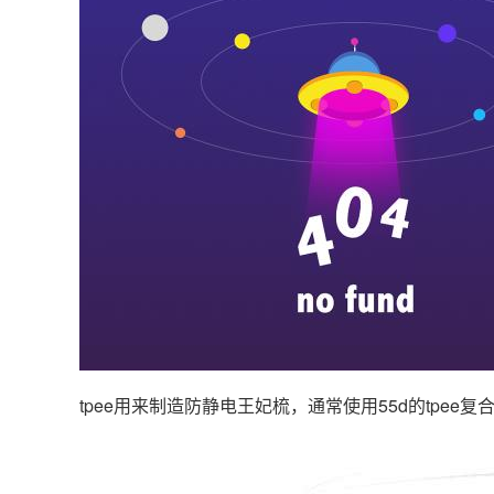
tpee用来制造防静电王妃梳，通常使用55d的tp