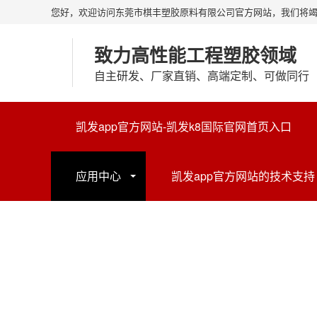
您好，欢迎访问东莞市棋丰塑胶原料有限公司官方网站，我们将
致力高性能工程塑胶领域
自主研发、厂家直销、高端定制、可做同行
凯发app官方网站-凯发k8国际官网首页入口
应用中心
凯发app官方网站的技术支持