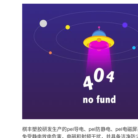
棋丰塑胶研发生产的pei导电、pei防静电、pei
免受静电放电危害，电磁和射频干扰，并具备洁净防