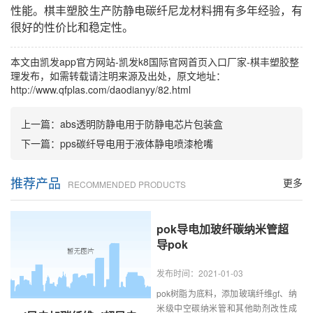
性能。棋丰塑胶生产防静电碳纤尼龙材料拥有多年经验，有
很好的性价比和稳定性。
本文由
凯发app官方网站-凯发k8国际官网首页入口
厂家-棋丰塑胶整
理发布，如需转载请注明来源及出处，原文地址：
http://www.qfplas.com/daodianyy/82.html
上一篇：
abs透明防静电用于防静电芯片包装盒
下一篇：
pps碳纤导电用于液体静电喷漆枪嘴
推荐产品
更多
RECOMMENDED PRODUCTS
pok导电加玻纤碳纳米管超
导pok
发布时间：2021-01-03
pok树脂为底料，添加玻璃纤维gf、纳
米级中空碳纳米管和其他助剂改性成