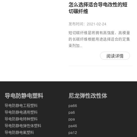
怎么选择适合导电改性的短
切碳纤维
发布时间：2021-02-24
短切碳纤维是将拥有高强度、高模量
的长碳纤维根据用途选择适合的定集
束剂加...
阅读详情
导电防静电塑料
尼龙弹性改性体
导电防静电工程塑料
pa66
导电防静电通用塑料
pa6
导电防静电特种塑料
ppa
导电防静电弹性体塑料
pa46
导电防静电氟塑料
pa12