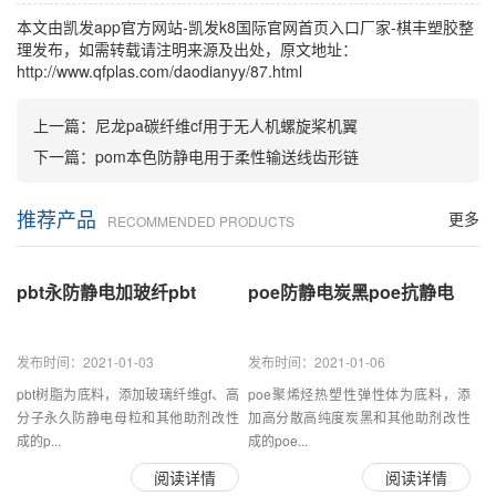
本文由
凯发app官方网站-凯发k8国际官网首页入口
厂家-棋丰塑胶整
理发布，如需转载请注明来源及出处，原文地址：
http://www.qfplas.com/daodianyy/87.html
上一篇：
尼龙pa碳纤维cf用于无人机螺旋桨机翼
下一篇：
pom本色防静电用于柔性输送线齿形链
推荐产品
更多
RECOMMENDED PRODUCTS
pbt永防静电加玻纤pbt
poe防静电炭黑poe抗静电
发布时间：2021-01-03
发布时间：2021-01-06
pbt树脂为底料，添加玻璃纤维gf、高
poe聚烯烃热塑性弹性体为底料，添
分子永久防静电母粒和其他助剂改性
加高分散高纯度炭黑和其他助剂改性
成的p...
成的poe...
阅读详情
阅读详情