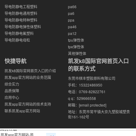
导电防静电工程塑料
pa66
导电防静电通用塑料
pa6
导电防静电特种塑料
ppa
导电防静电弹性体塑料
pa46
导电防静电氟塑料
pa12
导电防静电母粒
tpu弹性体
tpe弹性体
其他弹性体
快捷导航
凯发k8国际官网首页入口
的联系方式
凯发k8国际官网首页入口的介绍
凯发app官方网站的业务范围
东莞市棋丰塑胶原料有限公司
综合实力
手机：15322486950
品质保障
电话：0769-82822761
应用中心
q q：529666558
凯发app官方网站的技术支持
邮箱：
[email protected]
联系凯发app官方网站
地址：东莞市常平镇大京九塑胶城塑贵
街161-162号
网站地图
凯发app官方网站-凯