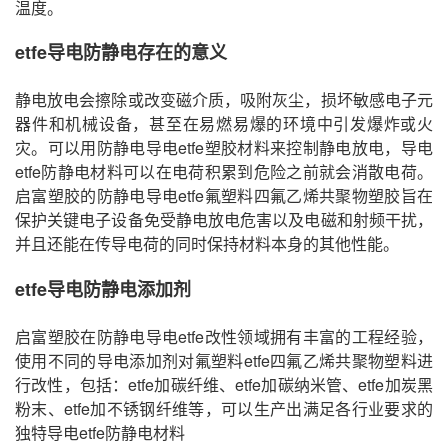
温度。
etfe导电防静电
存在的意义
静电放电会擦除或改变磁介质，吸附灰尘，损坏敏感电子元
器件和机械设备，甚至在易燃易爆的环境中引发爆炸或火
灾。可以用防静电导电etfe塑胶材料来控制静电放电，导电
etfe防静电材料可以在电荷积累到危险之前就会消散电荷。
启富塑胶的防静电导电etfe氟塑料四氟乙烯共聚物塑胶旨在
保护关键电子设备免受静电放电危害以及电磁和射频干扰，
并且还能在传导电荷的同时保持材料本身的其他性能。
etfe导电防静电添加剂
启富塑胶在防静电导电etfe改性领域拥有丰富的工程经验，
使用不同的导电添加剂对氟塑料etfe四氟乙烯共聚物塑料进
行改性，包括：etfe加碳纤维、etfe加碳纳米管、etfe加炭黑
粉末、etfe加不锈钢纤维等，可以生产出满足各行业要求的
独特导电etfe防静电材料