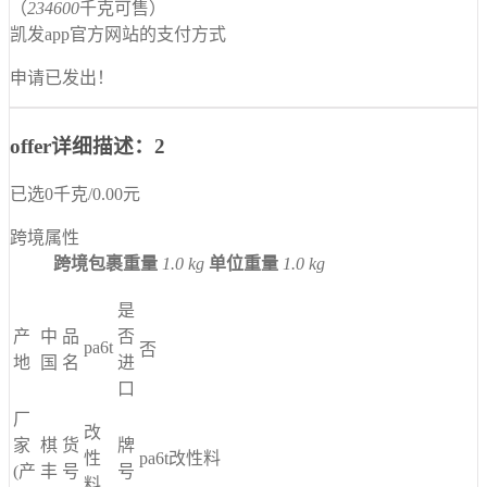
（
234600
千克可售）
凯发app官方网站的支付方式
申请已发出！
offer详细描述：2
已选
0
千克
/
0.00
元
跨境属性
跨境包裹重量
1.0 kg
单位重量
1.0 kg
是
产
中
品
否
pa6t
否
地
国
名
进
口
厂
改
家
棋
货
牌
性
pa6t改性料
(产
丰
号
号
料