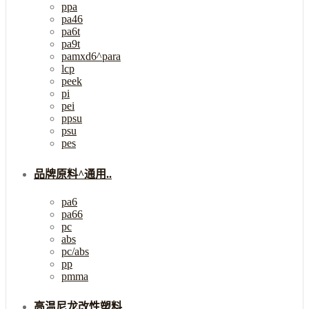
ppa
pa46
pa6t
pa9t
pamxd6^para
lcp
peek
pi
pei
ppsu
psu
pes
品牌原料^通用..
pa6
pa66
pc
abs
pc/abs
pp
pmma
高温尼龙改性塑料