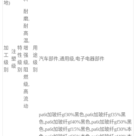
地)
耐
磨,
耐
高
温,
加
特
增
用
注
工
性
强
途
塑
汽车部件,通用级,电子电器部件
级
级
级,
级
级
别
别
阻
别
燃
级,
高
流
动
pa6t加玻纤gf30%黑色,pa6t加玻纤gf35%黑
色,pa6t加玻纤gf40%黑色,pa6t加玻纤gf50%黑
色,pa6t加玻纤gf15%黑色,pa6t加玻纤gf30%本