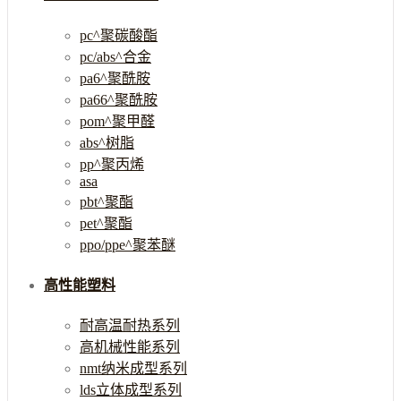
pc^聚碳酸酯
pc/abs^合金
pa6^聚酰胺
pa66^聚酰胺
pom^聚甲醛
abs^树脂
pp^聚丙烯
asa
pbt^聚酯
pet^聚酯
ppo/ppe^聚苯醚
高性能塑料
耐高温耐热系列
高机械性能系列
nmt纳米成型系列
lds立体成型系列