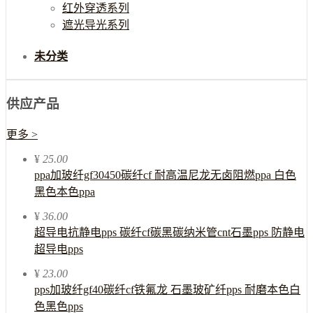
红外穿透系列
遮光导光系列
未分类
供应产品
更多 >
¥
25.00
ppa加玻纤gf30450碳纤cf 耐高温尼龙无卤阻燃ppa 白色
黑色本色ppa
¥
36.00
超导电抗静电pps 碳纤cf碳黑碳纳米管cnt石墨pps 防静电
超导电pps
¥
23.00
pps加玻纤gf40碳纤cf铁氟龙 石墨玻矿纤pps 耐磨本色白
色黑色pps