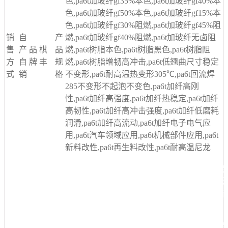
色,pa6t加玻纤gf35%本色,pa6t加玻纤gf40%本
色,pa6t加玻纤gf50%本色,pa6t加玻纤gf15%本
色,pa6t加玻纤gf30%阻燃,pa6t加玻纤gf45%阻
销
自
产
燃,pa6t加玻纤gf40%阻燃,pa6t加玻纤无卤阻
售
产
品
棋
品
燃,pa6t树脂本色,pa6t树脂黑色,pa6t树脂阻
方
自
牌
丰
规
燃,pa6t树脂增韧高冲击,pa6t低翘曲尺寸稳定
式
销
格
不变形,pa6t耐高温热变形305℃,pa6t回流焊
285不变形不起泡不变色,pa6t加纤高刚
性,pa6t加纤高强度,pa6t加纤热稳定,pa6t加纤
高韧性,pa6t加纤高冲击强度,pa6t加纤低磨耗
润滑,pa6t加纤高流动,pa6t加纤电子电气应
用,pa6t汽车领域应用,pa6t机械部件应用,pa6t
新料改性,pa6t再生料改性,pa6t耐高温尼龙
pat黑色本色米黄 pat树脂耐磨加玻纤gf305450pa6t pa
pa6t
pat黑色本色米黄 pat树脂耐磨加玻纤gf305450pa6t 
刚性pa6t
pat黑色本色米黄 pat树脂耐磨加玻纤gf305450pa6
定高刚性pa6t
pat黑色本色米黄 pat树脂耐磨加玻纤gf305450pa6t pa