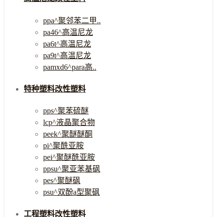
ppa^聚邻苯二甲..
pa46^高温尼龙
pa6t^高温尼龙
pa9t^高温尼龙
pamxd6^para高..
特种塑料改性塑料
pps^聚苯硫醚
lcp^液晶聚合物
peek^聚醚醚酮
pi^聚酰亚胺
pei^聚醚酰亚胺
ppsu^聚亚苯基砜
pes^聚醚砜
psu^双酚a型聚砜
工程塑料改性塑料