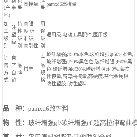
家
棋
货
牌
高模量
pamxd6高模量
(产
丰
号
号
地)
加
特
高强
用
注
工
性
度,标
途
塑
通用级,电动工具配件,医用级
级
级
准级,
级
级
别
别
高刚性
别
玻纤增强gf50%本色,玻纤增强gf60%本色,
销
自
产
玻纤增强gf50%黑色色,玻纤增强gf60%黑
售
产
品
品
棋丰
色,碳纤增强cf30%,碳纤增强cf40%,高拉
方
自
牌
规
伸模量,高弯曲模量,高硬度,替代金属铝,
式
销
格
改性塑胶,改性塑料
品 种：
pamxd6改性料
物 性：
玻纤增强gf/碳纤增强cf 超高拉伸弯曲