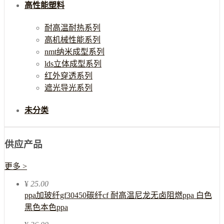
高性能塑料
耐高温耐热系列
高机械性能系列
nmt纳米成型系列
lds立体成型系列
红外穿透系列
遮光导光系列
未分类
供应产品
更多 >
¥
25.00
ppa加玻纤gf30450碳纤cf 耐高温尼龙无卤阻燃ppa 白色
黑色本色ppa