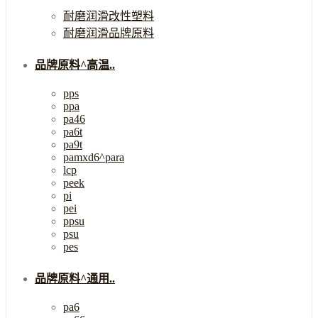
耐磨润滑改性塑料
耐磨润滑品牌原料
品牌原料^高温..
pps
ppa
pa46
pa6t
pa9t
pamxd6^para
lcp
peek
pi
pei
ppsu
psu
pes
品牌原料^通用..
pa6