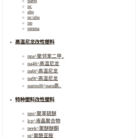
pa66
pc
abs
pc/abs
pp
pmma
高温尼龙改性塑料
ppa^聚邻苯二甲..
pa46^高温尼龙
pa6t^高温尼龙
pa9t^高温尼龙
pamxd6^para高..
特种塑料改性塑料
pps^聚苯硫醚
lcp^液晶聚合物
peek^聚醚醚酮
pi^聚酰亚胺