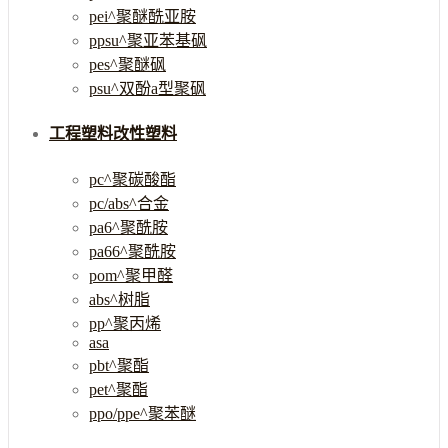
pei^聚醚酰亚胺
ppsu^聚亚苯基砜
pes^聚醚砜
psu^双酚a型聚砜
工程塑料改性塑料
pc^聚碳酸酯
pc/abs^合金
pa6^聚酰胺
pa66^聚酰胺
pom^聚甲醛
abs^树脂
pp^聚丙烯
asa
pbt^聚酯
pet^聚酯
ppo/ppe^聚苯醚