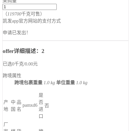
采购量
（
119700
千克可售）
凯发app官方网站的支付方式
申请已发出！
offer详细描述：2
已选
0
千克
/
0.00
元
跨境属性
跨境包裹重量
1.0 kg
单位重量
1.0 kg
是
产
中
品
否
pamxd6
否
地
国
名
进
口
厂