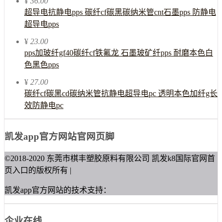
¥
36.00
超导电抗静电pps 碳纤cf碳黑碳纳米管cnt石墨pps 防静电
超导电pps
¥
23.00
pps加玻纤gf40碳纤cf铁氟龙 石墨玻矿纤pps 耐磨本色白
色黑色pps
¥
27.00
碳纤cf碳黑cd碳纳米管抗静电超导电pc 透明本色加纤g长
效防静电pc
凯发app官方网站官网页脚
©2018-2020 东莞市棋丰塑胶原料有限公司 凯发k8国际官网首
页入口的版权所有 |
凯发app官方网站的技术支持：
企业在线