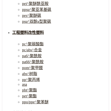
pei^聚醚酰亚胺
ppsu^聚亚苯基砜
pes^聚醚砜
psu^双酚a型聚砜
工程塑料改性塑料
pc^聚碳酸酯
pc/abs^合金
pa6^聚酰胺
pa66^聚酰胺
pom^聚甲醛
abs^树脂
pp^聚丙烯
asa
pbt^聚酯
pet^聚酯
ppo/ppe^聚苯醚