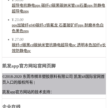
超导电抗静电pps 碳纤cf碳黑碳纳米管cnt石墨pps 防静电
超导电pps
¥
23.00
pps加玻纤gf40碳纤cf铁氟龙 石墨玻矿纤pps 耐磨本色白
色黑色pps
¥
27.00
碳纤cf碳黑cd碳纳米管抗静电超导电pc 透明本色加纤g长
效防静电pc
凯发app官方网站官网页脚
©2018-2020 东莞市棋丰塑胶原料有限公司 凯发k8国际官网首
页入口的版权所有 |
凯发app官方网站的技术支持：
企业在线