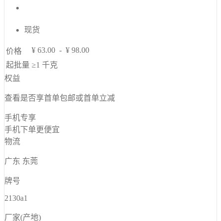
现货
¥
63.00
-
¥
98.00
价格
起批量
≥1
千克
权益
查看是否享首单包邮或首单立减
手机专享
手机下单更便宜
物流
广东 东莞
牌号
2130a1
厂家(产地)