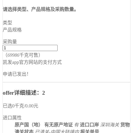
请选择类型、产品规格及采购数量。
类型
产品规格
采购量
（
69986
千克可售）
凯发app官方网站的支付方式
申请已发出！
offer详细描述：2
已选
0
千克
/
0.00
元
进口属性
原产国（地）
有无原产地证
有
进口口岸
深圳海关
货物
清关状态
已清关-中国大陆境内
报关单号