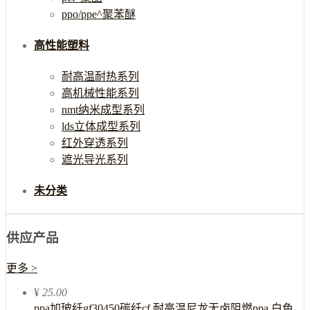
ppo/ppe^聚苯醚
高性能塑料
耐高温耐热系列
高机械性能系列
nmt纳米成型系列
lds立体成型系列
红外穿透系列
遮光导光系列
未分类
供应产品
更多 >
¥
25.00
ppa加玻纤gf30450碳纤cf 耐高温尼龙无卤阻燃ppa 白色