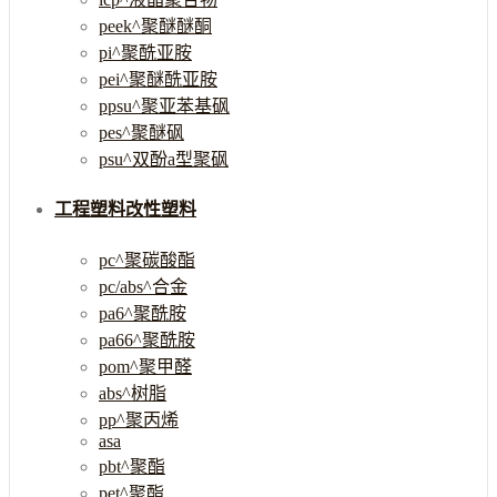
peek^聚醚醚酮
pi^聚酰亚胺
pei^聚醚酰亚胺
ppsu^聚亚苯基砜
pes^聚醚砜
psu^双酚a型聚砜
工程塑料改性塑料
pc^聚碳酸酯
pc/abs^合金
pa6^聚酰胺
pa66^聚酰胺
pom^聚甲醛
abs^树脂
pp^聚丙烯
asa
pbt^聚酯
pet^聚酯