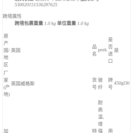
530020151536287625
跨境属性
跨境包裹重量
1.0 kg
单位重量
1.0 kg
原
是
产
品
否
peek
国/
英国
是
名
进
地
口
区
厂
家
货
玻
牌
450gl30
英国威格斯
(产
号
纤
号
地)
耐
高
温,
增
加
特
强
用