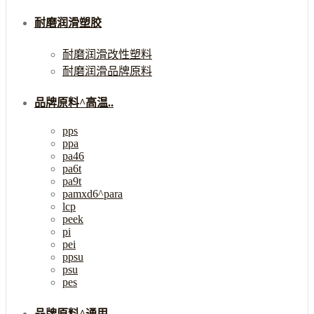
耐磨润滑塑胶
耐磨润滑改性塑料
耐磨润滑品牌原料
品牌原料^高温..
pps
ppa
pa46
pa6t
pa9t
pamxd6^para
lcp
peek
pi
pei
ppsu
psu
pes
品牌原料^通用..