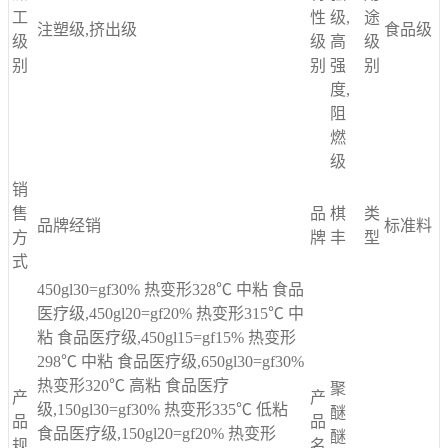
工
性
级,
途
注塑级,挤出级
食品级
级
级
高
级
别
别
强
别
度,
阻
燃
级
销
售
品
棋
类
品牌经销
标准料
方
牌
丰
型
式
450gl30=gf30% 热变形328℃ 中粘 食品
医疗级,450gl20=gf20% 热变形315℃ 中
粘 食品医疗级,450gl15=gf15% 热变形
298℃ 中粘 食品医疗级,650gl30=gf30%
热变形320℃ 高粘 食品医疗
聚
产
产
级,150gl30=gf30% 热变形335℃ 低粘
醚
品
品
食品医疗级,150gl20=gf20% 热变形
醚
规
名