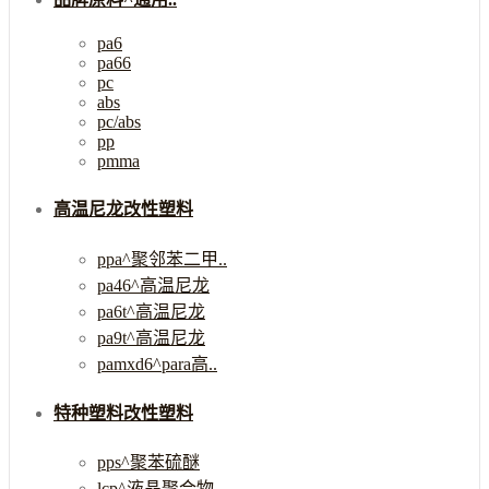
pa6
pa66
pc
abs
pc/abs
pp
pmma
高温尼龙改性塑料
ppa^聚邻苯二甲..
pa46^高温尼龙
pa6t^高温尼龙
pa9t^高温尼龙
pamxd6^para高..
特种塑料改性塑料
pps^聚苯硫醚
lcp^液晶聚合物