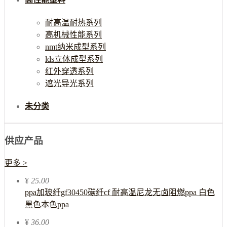
耐高温耐热系列
高机械性能系列
nmt纳米成型系列
lds立体成型系列
红外穿透系列
遮光导光系列
未分类
供应产品
更多 >
¥
25.00
ppa加玻纤gf30450碳纤cf 耐高温尼龙无卤阻燃ppa 白色
黑色本色ppa
¥
36.00