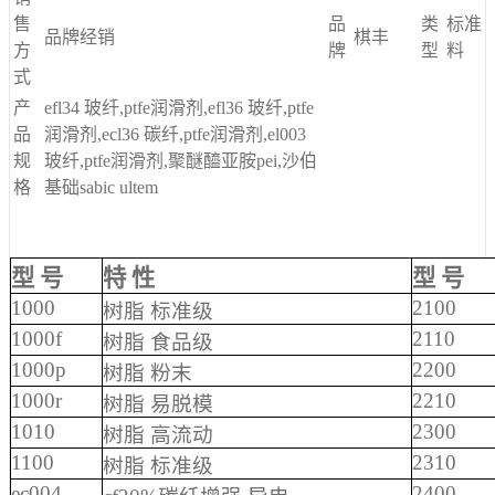
售
品
类
标准
品牌经销
棋丰
方
牌
型
料
式
产
efl34 玻纤,ptfe润滑剂,efl36 玻纤,ptfe
品
润滑剂,ecl36 碳纤,ptfe润滑剂,el003
规
玻纤,ptfe润滑剂,聚醚醯亚胺pei,沙伯
格
基础sabic ultem
型 号
特 性
型 号
1000
2100
树脂 标准级
1000f
2110
树脂 食品级
1000p
2200
树脂 粉末
1000r
2210
树脂 易脱模
1010
2300
树脂 高流动
1100
2310
树脂 标准级
ec004
2400