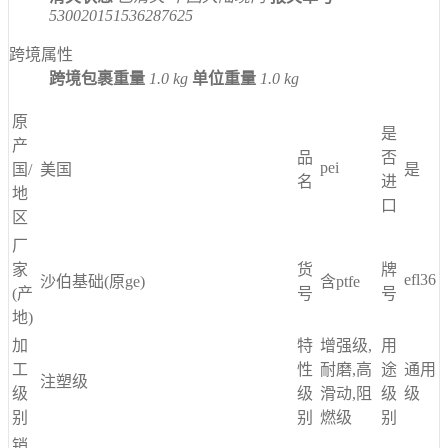
530020151536287625
跨境属性
跨境包裹重量
1.0 kg
单位重量
1.0 kg
原
是
产
品
否
pei
国/
美国
是
名
进
地
口
区
厂
家
货
牌
efl36
沙伯基础(原ge)
含ptfe
(产
号
号
地)
加
特
增强级,
用
工
性
耐磨,高
途
通用
注塑级
级
级
滑动,阻
级
级
别
别
燃级
别
销