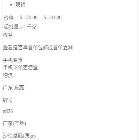
现货
¥
120.00
-
¥
133.00
价格
起批量
≥1
千克
权益
查看是否享首单包邮或首单立减
手机专享
手机下单更便宜
物流
广东 东莞
牌号
efl36
厂家(产地)
沙伯基础(原ge)