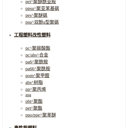
pei^聚醚酰亚胺
ppsu^聚亚苯基砜
pes^聚醚砜
psu^双酚a型聚砜
工程塑料改性塑料
pc^聚碳酸酯
pc/abs^合金
pa6^聚酰胺
pa66^聚酰胺
pom^聚甲醛
abs^树脂
pp^聚丙烯
asa
pbt^聚酯
pet^聚酯
ppo/ppe^聚苯醚
高性能塑料