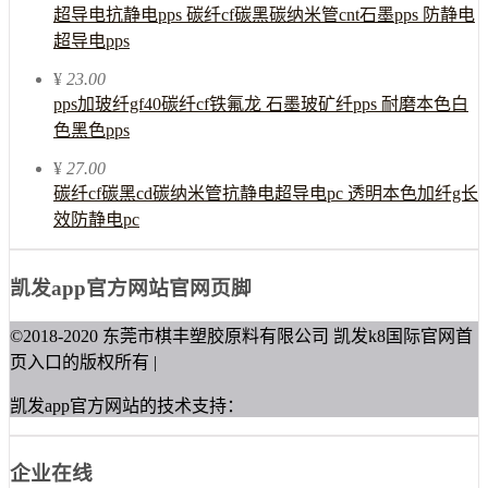
超导电抗静电pps 碳纤cf碳黑碳纳米管cnt石墨pps 防静电
超导电pps
¥
23.00
pps加玻纤gf40碳纤cf铁氟龙 石墨玻矿纤pps 耐磨本色白
色黑色pps
¥
27.00
碳纤cf碳黑cd碳纳米管抗静电超导电pc 透明本色加纤g长
效防静电pc
凯发app官方网站官网页脚
©2018-2020 东莞市棋丰塑胶原料有限公司 凯发k8国际官网首
页入口的版权所有 |
凯发app官方网站的技术支持：
企业在线