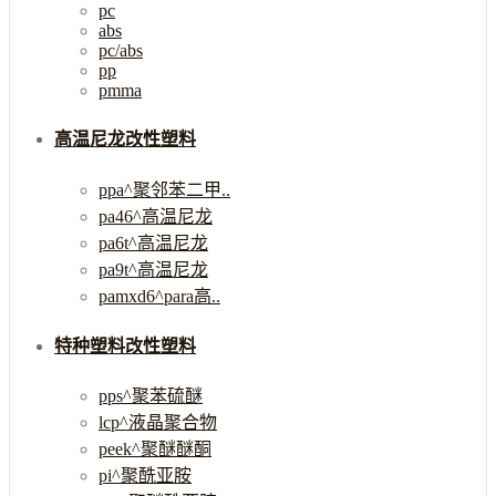
pc
abs
pc/abs
pp
pmma
高温尼龙改性塑料
ppa^聚邻苯二甲..
pa46^高温尼龙
pa6t^高温尼龙
pa9t^高温尼龙
pamxd6^para高..
特种塑料改性塑料
pps^聚苯硫醚
lcp^液晶聚合物
peek^聚醚醚酮
pi^聚酰亚胺