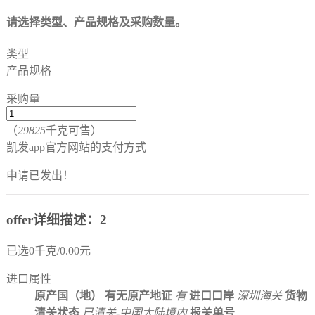
请选择类型、产品规格及采购数量。
类型
产品规格
采购量
（
29825
千克可售）
凯发app官方网站的支付方式
申请已发出！
offer详细描述：2
已选
0
千克
/
0.00
元
进口属性
原产国（地）
有无原产地证
有
进口口岸
深圳海关
货物
清关状态
已清关-中国大陆境内
报关单号