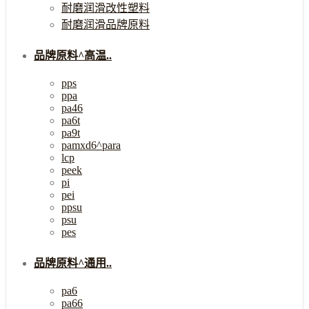
耐磨润滑改性塑料
耐磨润滑品牌原料
品牌原料^高温..
pps
ppa
pa46
pa6t
pa9t
pamxd6^para
lcp
peek
pi
pei
ppsu
psu
pes
品牌原料^通用..
pa6
pa66