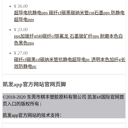
¥
36.00
超导电抗静电pps 碳纤cf碳黑碳纳米管cnt石墨pps 防静电
超导电pps
¥
23.00
pps加玻纤gf40碳纤cf铁氟龙 石墨玻矿纤pps 耐磨本色白
色黑色pps
¥
27.00
碳纤cf碳黑cd碳纳米管抗静电超导电pc 透明本色加纤g长
效防静电pc
凯发app官方网站官网页脚
©2018-2020 东莞市棋丰塑胶原料有限公司 凯发k8国际官网首
页入口的版权所有 |
凯发app官方网站的技术支持：