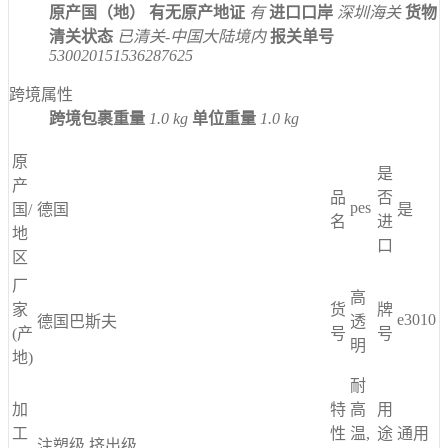
原产国（地）
有无原产地证
有
进口口岸
深圳海关
货物
清关状态
已清关-中国大陆境内
报关单号
530020151536287625
跨境属性
跨境包裹重量
1.0 kg
单位重量
1.0 kg
原
是
产
品
否
pes
国/
德国
是
名
进
地
口
区
厂
高
家
货
牌
e3010
德国巴斯夫
透
(产
号
号
明
地)
耐
加
特
高
用
工
性
温,
途
通用
注塑级,挤出级