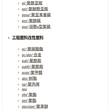
pi^聚酰亚胺
pei^聚醚酰亚胺
ppsu^聚亚苯基砜
pes^聚醚砜
psu^双酚a型聚砜
工程塑料改性塑料
pc^聚碳酸酯
pc/abs^合金
pa6^聚酰胺
pa66^聚酰胺
pom^聚甲醛
abs^树脂
pp^聚丙烯
asa
pbt^聚酯
pet^聚酯
ppo/ppe^聚苯醚