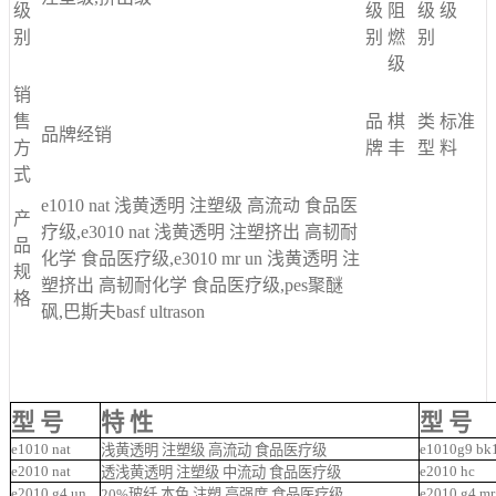
级
级
阻
级
级
别
别
燃
别
级
销
售
品
棋
类
标准
品牌经销
方
牌
丰
型
料
式
e1010 nat 浅黄透明 注塑级 高流动 食品医
产
疗级,e3010 nat 浅黄透明 注塑挤出 高韧耐
品
化学 食品医疗级,e3010 mr un 浅黄透明 注
规
塑挤出 高韧耐化学 食品医疗级,pes聚醚
格
砜,巴斯夫basf ultrason
型 号
特 性
型 号
e1010 nat
e1010g9 bk
浅黄透明 注塑级 高流动 食品医疗级
e2010 nat
e2010 hc
透浅黄透明 注塑级 中流动 食品医疗级
e2010 g4 un
e2010 g4 m
20%玻纤 本色 注塑 高强度 食品医疗级