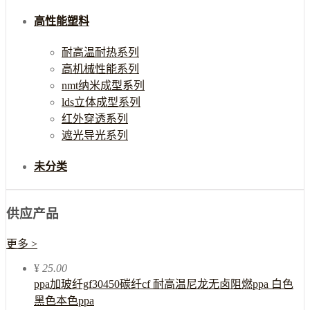
高性能塑料
耐高温耐热系列
高机械性能系列
nmt纳米成型系列
lds立体成型系列
红外穿透系列
遮光导光系列
未分类
供应产品
更多 >
¥
25.00
ppa加玻纤gf30450碳纤cf 耐高温尼龙无卤阻燃ppa 白色
黑色本色ppa