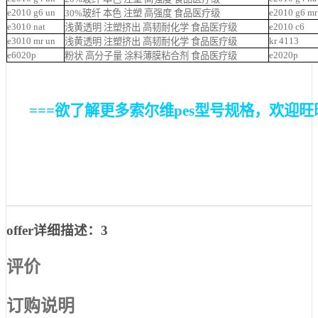
e2010 g6 un
e2010 g6 m
30%玻纤 本色 注塑 高强度 食品医疗级
e3010 nat
e2010 c6
浅黄透明 注塑挤出 高韧耐化学 食品医疗级
e3010 mr un
kr 4113
浅黄透明 注塑挤出 高韧耐化学 食品医疗级
e6020p
e2020p
粉状 高分子量 涂料薄膜粘合剂 食品医疗级
===欲了解更多索尔维pes型号规格，欢迎旺旺或
offer详细描述：3
评价
订购说明