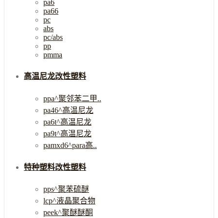
pa6
pa66
pc
abs
pc/abs
pp
pmma
高温尼龙改性塑料
ppa^聚邻苯二甲..
pa46^高温尼龙
pa6t^高温尼龙
pa9t^高温尼龙
pamxd6^para高..
特种塑料改性塑料
pps^聚苯硫醚
lcp^液晶聚合物
peek^聚醚醚酮