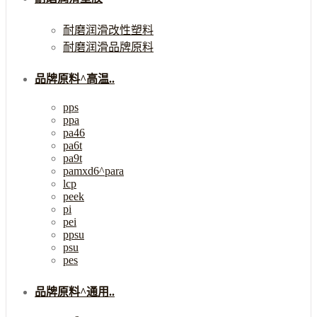
耐磨润滑改性塑料
耐磨润滑品牌原料
品牌原料^高温..
pps
ppa
pa46
pa6t
pa9t
pamxd6^para
lcp
peek
pi
pei
ppsu
psu
pes
品牌原料^通用..