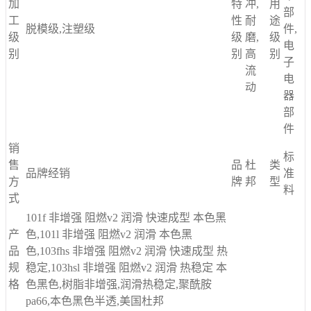
加
特
冲,
用
部
工
性
耐
途
脱模级,注塑级
件,
级
级
磨,
级
电
别
别
高
别
子
流
电
动
器
部
件
销
标
售
品
杜
类
品牌经销
准
方
牌
邦
型
料
式
101f 非增强 阻燃v2 润滑 快速成型 本色黑
产
色,101l 非增强 阻燃v2 润滑 本色黑
品
色,103fhs 非增强 阻燃v2 润滑 快速成型 热
规
稳定,103hsl 非增强 阻燃v2 润滑 热稳定 本
格
色黑色,树脂非增强,润滑热稳定,聚酰胺
pa66,本色黑色半透,美国杜邦