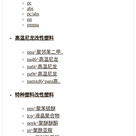
pc
abs
pc/abs
pp
pmma
高温尼龙改性塑料
ppa^聚邻苯二甲..
pa46^高温尼龙
pa6t^高温尼龙
pa9t^高温尼龙
pamxd6^para高..
特种塑料改性塑料
pps^聚苯硫醚
lcp^液晶聚合物
peek^聚醚醚酮
pi^聚酰亚胺