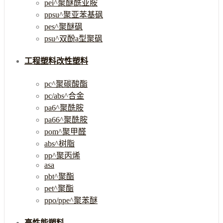
pei^聚醚酰亚胺
ppsu^聚亚苯基砜
pes^聚醚砜
psu^双酚a型聚砜
工程塑料改性塑料
pc^聚碳酸酯
pc/abs^合金
pa6^聚酰胺
pa66^聚酰胺
pom^聚甲醛
abs^树脂
pp^聚丙烯
asa
pbt^聚酯
pet^聚酯
ppo/ppe^聚苯醚
高性能塑料