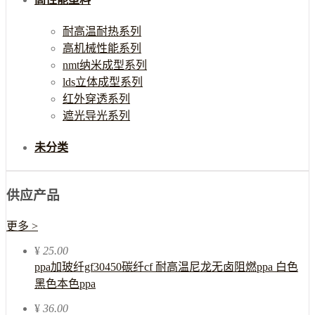
耐高温耐热系列
高机械性能系列
nmt纳米成型系列
lds立体成型系列
红外穿透系列
遮光导光系列
未分类
供应产品
更多 >
¥
25.00
ppa加玻纤gf30450碳纤cf 耐高温尼龙无卤阻燃ppa 白色
黑色本色ppa
¥
36.00