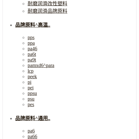
耐磨润滑改性塑料
耐磨润滑品牌原料
品牌原料^高温..
pps
ppa
pa46
pa6t
pa9t
pamxd6^para
lcp
peek
pi
pei
ppsu
psu
pes
品牌原料^通用..
pa6
pa66