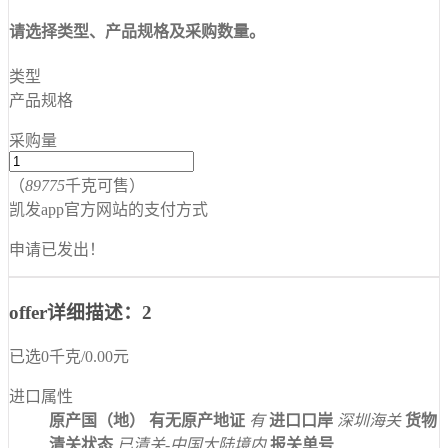
请选择类型、产品规格及采购数量。
类型
产品规格
采购量
（
89775
千克可售）
凯发app官方网站的支付方式
申请已发出！
offer详细描述：2
已选
0
千克
/
0.00
元
进口属性
原产国（地）
有无原产地证
有
进口口岸
深圳海关
货物
清关状态
已清关-中国大陆境内
报关单号