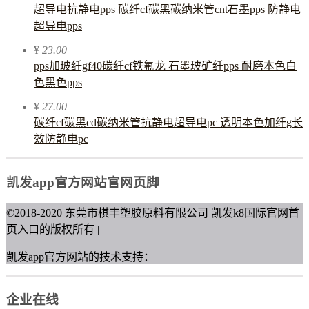
超导电抗静电pps 碳纤cf碳黑碳纳米管cnt石墨pps 防静电
超导电pps
¥
23.00
pps加玻纤gf40碳纤cf铁氟龙 石墨玻矿纤pps 耐磨本色白
色黑色pps
¥
27.00
碳纤cf碳黑cd碳纳米管抗静电超导电pc 透明本色加纤g长
效防静电pc
凯发app官方网站官网页脚
©2018-2020 东莞市棋丰塑胶原料有限公司 凯发k8国际官网首
页入口的版权所有 |
凯发app官方网站的技术支持：
企业在线