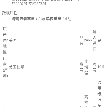
530020151536287625
跨境属性
跨境包裹重量
1.0 kg
单位重量
1.0 kg
原
是
产
品
否
pa66
国/
美国
是
名
进
地
口
区
厂
非
家
货
牌
101l
美国杜邦
增
(产
号
号
强
地)
通
用
级,
高
汽
抗
车