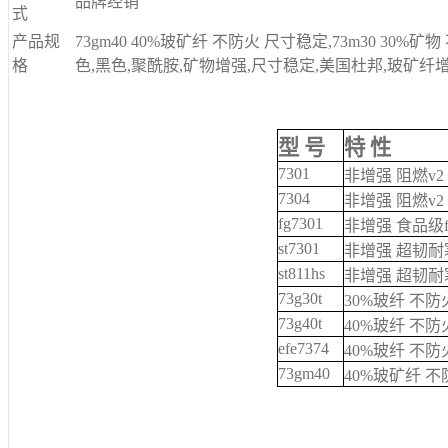
品牌经销
式
产品规
73gm40 40%玻矿纤 不防火 尺寸稳定,73m30 30%
格
色,黑色,聚酰胺,矿物增强,尺寸稳定,美国杜邦,玻矿纤
型 号
特 性
7301
非增强 阻燃v2
7304
非增强 阻燃v2
fg7301
非增强 食品级f
st7301
非增强 超韧耐
st811hs
非增强 超韧耐
73g30t
30%玻纤 不防
73g40t
40%玻纤 不防
efe7374
40%玻纤 不防
73gm40
40%玻矿纤 
p