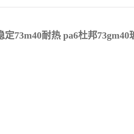
稳定73m40耐热 pa6杜邦73gm