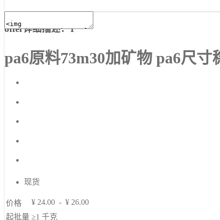
offer详细描述：1
pa6原料73m30加矿物 pa6尺寸
现货
¥
24.00
-
¥
26.00
价格
起批量
≥1
千克