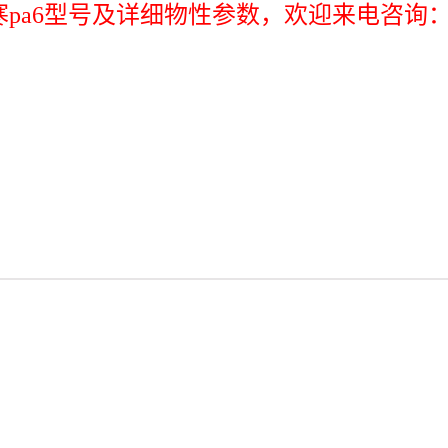
pa6型号及详细物性参数，欢迎来电咨询：1532
pa6原料73m30加矿物 pa6尺寸稳定73m40耐热 pa6杜邦73gm40玻矿纤40
pa6原料73m30加矿物 pa6尺寸稳定73m40耐热 pa6杜邦73gm40玻矿纤40