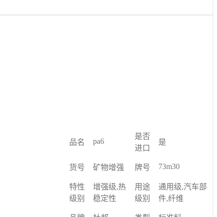
是否
pa6
品名
是
进口
73m30
货号
矿物增强
牌号
特性
增强级,热
用途
通用级,汽车部
级别
稳定性
级别
件,纤维