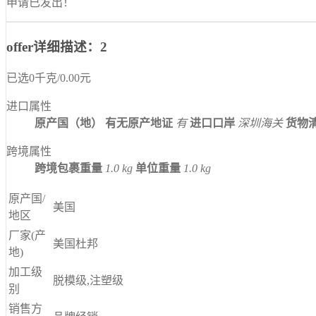
申请已发出！
offer详细描述：2
已选
0
千克
/
0.00
元
进口属性
原产国（地）
有无原产地证
有
进口口岸
深圳海关
货物
跨境属性
跨境包裹重量
1.0 kg
单位重量
1.0 kg
原产国/
美国
地区
厂家(产
美国杜邦
地)
加工级
脱模级,注塑级
别
销售方