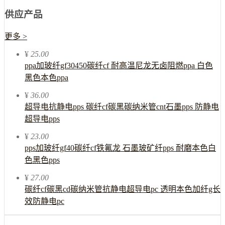
供应产品
更多 >
¥
25.00
ppa加玻纤gf30450碳纤cf 耐高温尼龙无卤阻燃ppa 白色
黑色本色ppa
¥
36.00
超导电抗静电pps 碳纤cf碳黑碳纳米管cnt石墨pps 防静电
超导电pps
¥
23.00
pps加玻纤gf40碳纤cf铁氟龙 石墨玻矿纤pps 耐磨本色白
色黑色pps
¥
27.00
碳纤cf碳黑cd碳纳米管抗静电超导电pc 透明本色加纤g长
效防静电pc