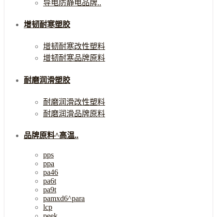
导电防静电品牌..
增韧耐寒塑胶
增韧耐寒改性塑料
增韧耐寒品牌原料
耐磨润滑塑胶
耐磨润滑改性塑料
耐磨润滑品牌原料
品牌原料^高温..
pps
ppa
pa46
pa6t
pa9t
pamxd6^para
lcp
peek