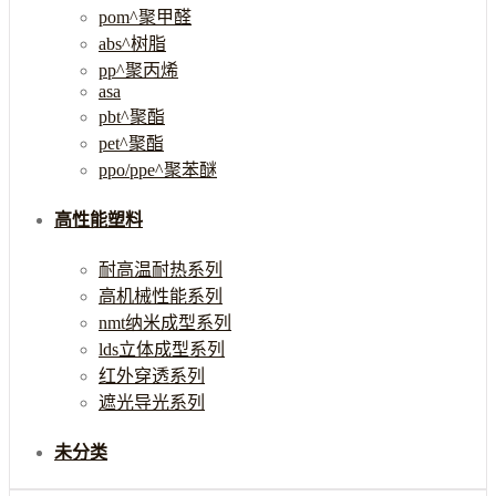
pom^聚甲醛
abs^树脂
pp^聚丙烯
asa
pbt^聚酯
pet^聚酯
ppo/ppe^聚苯醚
高性能塑料
耐高温耐热系列
高机械性能系列
nmt纳米成型系列
lds立体成型系列
红外穿透系列
遮光导光系列
未分类