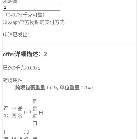
采购量
（
143275
千克可售）
凯发app官方网站的支付方式
申请已发出！
offer详细描述：2
已选
0
千克
/
0.00
元
跨境属性
跨境包裹重量
1.0 kg
单位重量
1.0 kg
是
产
中
品
否
pa6
否
地
国
名
进
口
厂
加