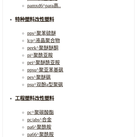
pamxd6^para高..
特种塑料改性塑料
pps^聚苯硫醚
lcp^液晶聚合物
peek^聚醚醚酮
pi^聚酰亚胺
pei^聚醚酰亚胺
ppsu^聚亚苯基砜
pes^聚醚砜
psu^双酚a型聚砜
工程塑料改性塑料
pc^聚碳酸酯
pc/abs^合金
pa6^聚酰胺
pa66^聚酰胺