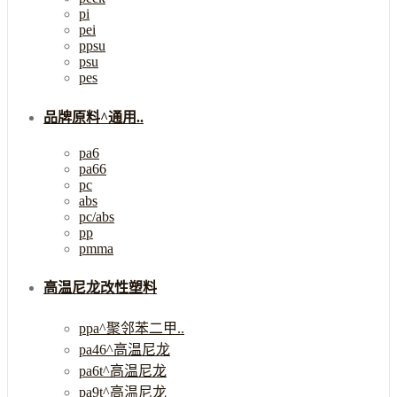
pi
pei
ppsu
psu
pes
品牌原料^通用..
pa6
pa66
pc
abs
pc/abs
pp
pmma
高温尼龙改性塑料
ppa^聚邻苯二甲..
pa46^高温尼龙
pa6t^高温尼龙
pa9t^高温尼龙