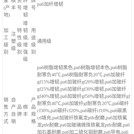
家
棋
货
纤
牌
pa6加纤增韧
(产
丰
号
增
号
地)
韧
增
加
特
韧
用
注
工
性
级,
途
塑
通用级
级
级
增
级
级
别
别
强
别
级
pa6树脂增韧黑色,pa6树脂增韧本色,pa6树脂
耐寒负40℃,pa6树脂耐寒负20℃,pa6加玻纤
gf15%增韧,pa6加玻纤gf20%增韧,pa6加玻纤
gf25%增韧,pa6加玻纤gf30%增韧,pa6加玻纤
gf40%增韧,pa6加玻纤gf50%增韧,pa6加玻纤gf
销
自
产
耐寒负40℃,pa6加玻纤gf耐寒负20℃,pa6碳纤
售
产
品
棋
品
cf30%,pa6碳纤cf20%,pa6碳纤cf10%,pa6碳黑
方
自
牌
丰
规
cd填充,pa6加玻纤铁氟龙ptfe耐磨,pa6加铁氟
式
销
格
龙ptfe耐磨,pa6加玻璃微珠铁氟龙ptfe耐磨,pa6
加石墨耐磨,pa6加二硫化钼耐磨,pa6导电,pa6