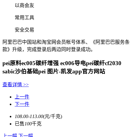
以商会友
常用工具
安全交易
阿里巴巴中国站和淘宝网会员帐号体系、《阿里巴巴服务条
款》升级，完成登录后两边同时登录成功。
pei原料ec005碳纤增强 ec006导电pei碳纤cf2030
sabic沙伯基础pei 图片-凯发app官方网站
查看详情
>>
上一件
下一件
108.00-113.00
(元/千克)
已售
100
千克
上一幅
下一幅