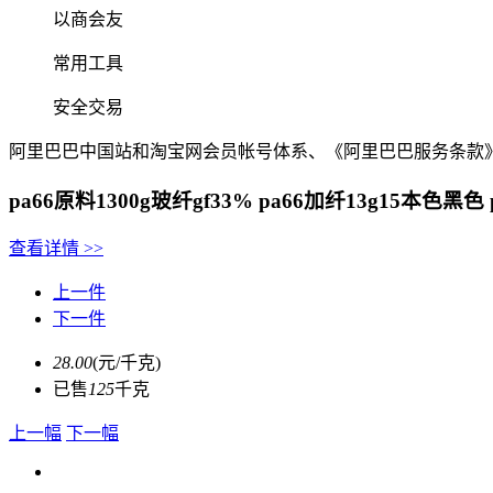
以商会友
常用工具
安全交易
阿里巴巴中国站和淘宝网会员帐号体系、《阿里巴巴服务条款
pa66原料1300g玻纤gf33% pa66加纤13g15本色黑
查看详情
>>
上一件
下一件
28.00
(元/千克)
已售
125
千克
上一幅
下一幅