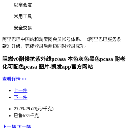
以商会友
常用工具
安全交易
阿里巴巴中国站和淘宝网会员帐号体系、《阿里巴巴服务条
款》升级，完成登录后两边同时登录成功。
阻燃v0耐候抗紫外线pc/asa 本色灰色黑色pcasa 耐老
化可配色pcasa 图片-凯发app官方网站
查看详情
>>
上一件
下一件
23.00-28.00
(元/千克)
已售
675
千克
上一幅
下一幅