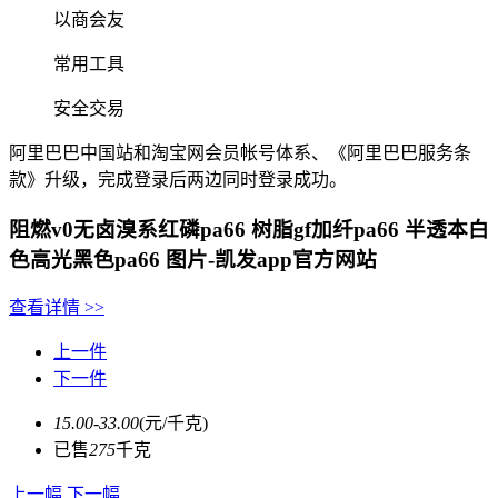
以商会友
常用工具
安全交易
阿里巴巴中国站和淘宝网会员帐号体系、《阿里巴巴服务条
款》升级，完成登录后两边同时登录成功。
阻燃v0无卤溴系红磷pa66 树脂gf加纤pa66 半透本白
色高光黑色pa66 图片-凯发app官方网站
查看详情
>>
上一件
下一件
15.00-33.00
(元/千克)
已售
275
千克
上一幅
下一幅