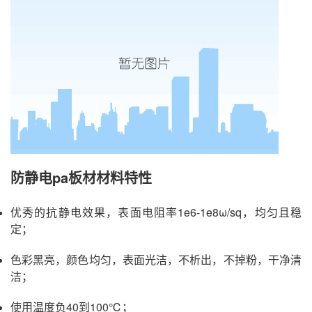
防静电pa板材材料特性
优秀的抗静电效果，表面电阻率1e6-1e8ω/sq，均匀且稳
定；
色彩黑亮，颜色均匀，表面光洁，不析出，不掉粉，干净清
洁；
使用温度负40到100℃；