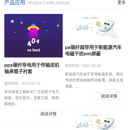
产品应用
更多
PRODUCT APPLICATION
pa碳纤超导用于新能源汽车
电磁干扰emi屏蔽
pps碳纤导电用于传输送机
发布时间：2021-03-09
轴承辊子衬套
新能源汽车由于采用电驱系统，相比
传统的燃油机械传动装置，具备无极
发布时间：2013-09-12
调速、...
车间净化工程技术广泛应用于电子，
阅读详情
核能、航空航天、生物工程、制药、
精密机...
阅读详情