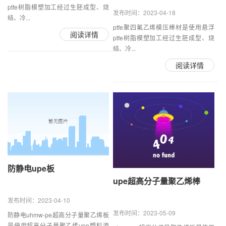
ptfe树脂模塑加工经过生胚成型、烧
发布时间：2023-04-18
结、冷...
ptfe聚四氟乙烯模压棒材是使用悬浮
阅读详情
ptfe树脂模塑加工经过生胚成型、烧
结、冷...
阅读详情
防静电upe板
upe超高分子量聚乙烯棒
发布时间：2023-04-10
发布时间：2023-05-09
防静电uhmw-pe超高分子量聚乙烯板
是使用超高分子量聚乙烯upe塑料添