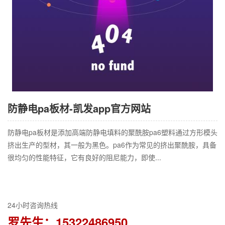
防静电pa板材-凯发app官方网站
防静电pa板材是添加高端防静电填料的聚酰胺pa6塑料通过方形模头
挤出生产的型材，其一般为黑色。pa6作为常见的挤出聚酰胺，具备
很均匀的性能特征，它有良好的阻尼能力，即使...
24小时咨询热线
罗先生：15322486950