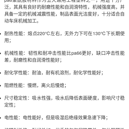
泛，其具有良好的耐磨性能和自润滑特性，机械强度高，并
具备一定的机械减震性能，制品表面光洁度好，十分适合自
动车床机械加工。
耐热性能：熔点220℃左右，无外力下可在130℃下长期使
用；
机械性能：韧性和耐冲击性能比pa66更好，缺口冲击性能
差，耐磨性和自润滑性能好；
耐化学性能：耐油，耐有机溶剂，耐化学性能好；
阻燃性能：慢燃，离火后慢熄；
尺寸稳定性：吸水性强，吸水后降低表面硬度，影响尺寸稳
定性；
电性能：电性能好，但是吸湿后绝缘效果急速下降；