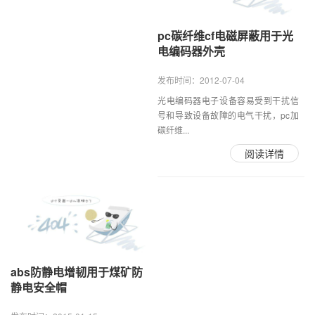
pc碳纤维cf电磁屏蔽用于光
电编码器外壳
发布时间：2012-07-04
光电编码器电子设备容易受到干扰信
号和导致设备故障的电气干扰，pc加
碳纤维...
阅读详情
abs防静电增韧用于煤矿防
静电安全帽