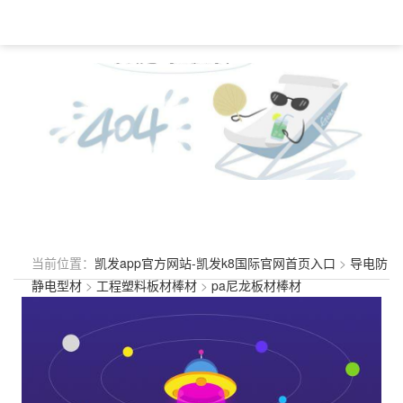
当前位置：
凯发app官方网站-凯发k8国际官网首页入口
>
导电防
静电型材
>
工程塑料板材棒材
>
pa尼龙板材棒材