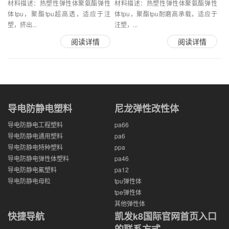
材料描述：热塑性弹性体聚氨酯弹性
材料描述：热塑性弹性体聚氨酯弹性
体tpu，聚酯tpu超高透，适应于注
体tpu，聚酯tpu耐磨高承载，适应于
塑，挤出...
注塑，...
阅读详情
阅读详情
导电防静电塑料
尼龙弹性改性体
导电防静电工程塑料
pa66
导电防静电通用塑料
pa6
导电防静电特种塑料
ppa
导电防静电弹性体塑料
pa46
导电防静电氟塑料
pa12
导电防静电母粒
tpu弹性体
tpe弹性体
其他弹性体
快捷导航
凯发k8国际官网首页入口