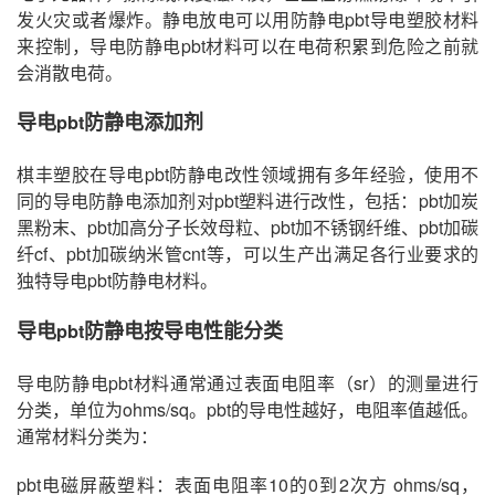
发火灾或者爆炸。静电放电可以用防静电pbt导电塑胶材料
来控制，导电防静电pbt材料可以在电荷积累到危险之前就
会消散电荷。
导电
防静电
添加剂
pbt
棋丰塑胶在导电pbt防静电改性领域拥有多年经验，使用不
同的导电防静电添加剂对pbt塑料进行改性，包括：pbt加炭
黑粉末、pbt加高分子长效母粒、pbt加不锈钢纤维、pbt加碳
纤cf、pbt加碳纳米管cnt等，可以生产出满足各行业要求的
独特导电pbt防静电材料。
导电
防静电按导电性能分类
pbt
导电防静电pbt材料通常通过表面电阻率（sr）的测量进行
分类，单位为ohms/sq。pbt的导电性越好，电阻率值越低。
通常材料分类为：
pbt电磁屏蔽塑料：表面电阻率10的0到2次方 ohms/sq，