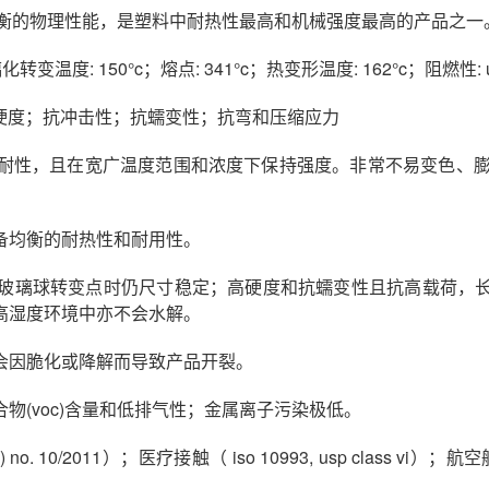
均衡的物理性能，是塑料中耐热性最高和机械强度最高的产品之
变温度: 150°c；熔点: 341°c；热变形温度: 162°c；阻燃性: ul
；高硬度；抗冲击性；抗蠕变性；抗弯和压缩应力
性，且在宽广温度范围和浓度下保持强度。非常不易变色、膨胀
备均衡的耐热性和耐用性。
0℃接近玻璃球转变点时仍尺寸稳定；高硬度和抗蠕变性且抗高载荷
高湿度环境中亦不会水解。
会因脆化或降解而导致产品开裂。
物(voc)含量和低排气性；金属离子污染极低。
) no. 10/2011）；医疗接触（ iso 10993, usp class vi）；