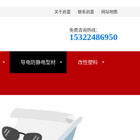
关于启富
|
联系启富
|
网站地图
免费咨询热线：
15322486950
导电防静电型材
改性塑料