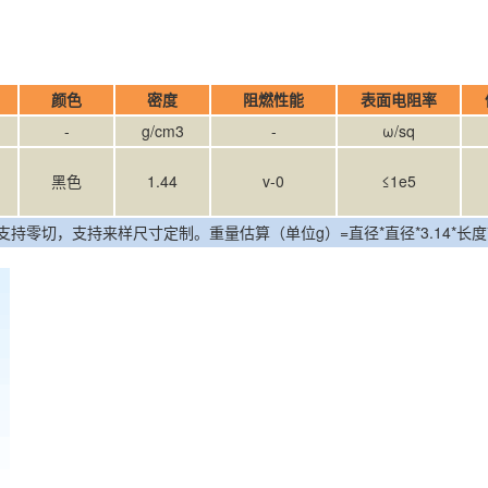
度
颜色
密度
阻燃性能
表面电阻率
体
-
g/cm3
-
ω/sq
黑色
1.44
v-0
≤1e5
切，支持来样尺寸定制。重量估算（单位g）=直径*直径*3.14*长度*密度