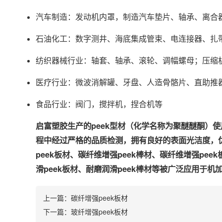
汽车制造：发动机内罩，制造汽车垫片、轴承、离合
石油化工：数字测井、海底集成管束、电连接器、扎
纺织器械行业：轴套、轴承、滚轮、调幅螺母；压缩
医疗行业：微波消解罐、牙盘、人造骨骼片、直助推
食品行业：阀门，搅拌机，捏合机等
启富塑胶生产的peek型材（化学名称为聚醚醚酮）使用
程中经过严格的品质检测，拥有良好的表面光洁度，优秀
peek板材、碳纤维增强peek棒材、碳纤维增强peek
滑peek板材、耐磨润滑peek棒材等被广泛应用于机
上一篇：
碳纤增强peek板材
下一篇：
玻纤增强peek板材