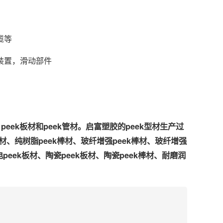
缆等
装置，滑动部件
ek板材和peek管材。启富塑胶的peek型材生产过
、纯树脂peek棒材、玻纤增强peek棒材、玻纤增强
电peek板材、陶瓷peek板材、陶瓷peek棒材、耐磨润