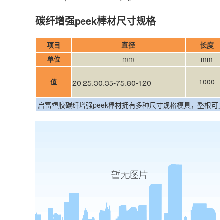
碳纤增强peek棒材尺寸规格
项目
直径
长
单位
mm
mm
值
1000
20.25.30.35-75.80-120
启富塑胶碳纤增强peek棒材拥有多种尺寸规格模具，整根可支持零