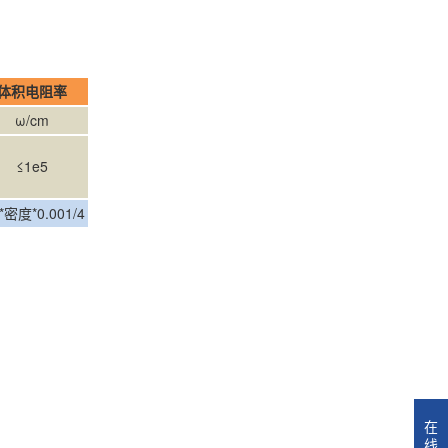
积电阻率
ω/cm
≤1e5
*0.001/4
在
线