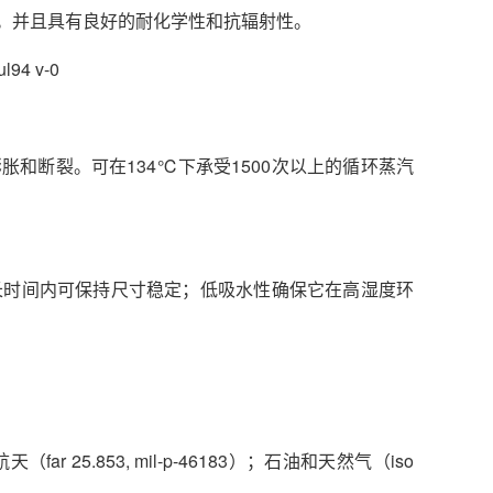
一。并且具有良好的耐化学性和抗辐射性。
94 v-0
和断裂。可在134℃下承受1500次以上的循环蒸汽
，长时间内可保持尺寸稳定；低吸水性确保它在高湿度环
航空航天（far 25.853, mil-p-46183）；石油和天然气（iso