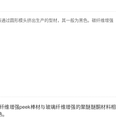
酮塑料通过圆形模头挤出生产的型材，其一般为黑色。碳纤维增强
碳纤维增强peek棒材与玻璃纤维增强的聚醚醚酮材料相
热。