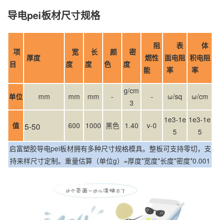
导电pei板材尺寸规格
阻
表
体
项
宽
长
颜
密
厚度
燃性
面电阻
积电阻
目
度
度
色
度
能
率
率
g/cm
单位
mm
mm
mm
-
-
ω/sq
ω/cm
3
1e3-1e
1e3-1e
值
600
1000
黑色
1.40
v-0
5-50
5
5
启富塑胶导电pei板材拥有多种尺寸规格模具。整板可支持零切，支
持来样尺寸定制。重量估算（单位g）=厚度*宽度*长度*密度*0.001