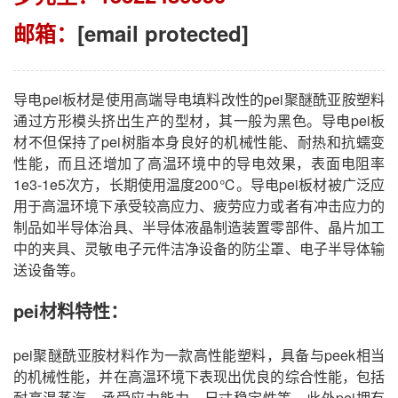
邮箱：
[email protected]
导电pei板材是使用高端导电填料改性的pei聚醚酰亚胺塑料
通过方形模头挤出生产的型材，其一般为黑色。导电pei板
材不但保持了pei树脂本身良好的机械性能、耐热和抗蠕变
性能，而且还增加了高温环境中的导电效果，表面电阻率
1e3-1e5次方，长期使用温度200℃。导电pei板材被广泛应
用于高温环境下承受较高应力、疲劳应力或者有冲击应力的
制品如半导体治具、半导体液晶制造装置零部件、晶片加工
中的夹具、灵敏电子元件洁净设备的防尘罩、电子半导体输
送设备等。
pei材料特性：
pei聚醚酰亚胺材料作为一款高性能塑料，具备与peek相当
的机械性能，并在高温环境下表现出优良的综合性能，包括
耐高温蒸汽，承受应力能力，尺寸稳定性等。此外pei拥有