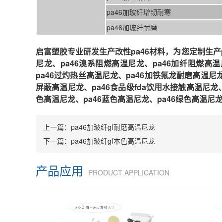
pa46加玻纤增韧耐寒
pa46加玻纤耐磨
启富塑胶专业研发生产改性pa46材料，为您定制生产p
尼龙、pa46溴系阻燃
高温
尼龙、pa46加纤阻燃
高温
pa46过灼热丝
高温
尼龙、pa46加铁氟龙耐磨
高温
尼
屏蔽
高温
尼龙、pa46食品级fda饮用水接触
高温
尼龙
色
高温
尼龙、pa46蓝色
高温
尼龙、pa46绿色
高温
尼龙
上一篇：
pa46加玻纤gf耐磨高温尼龙
下一篇：
pa46加玻纤gf本色高温尼龙
产品应用
PRODUCT APPLICATION