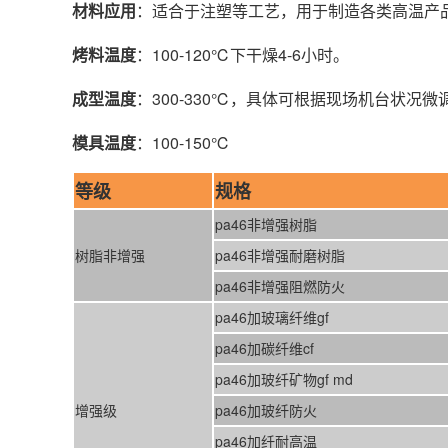
材料应用
：适合于注塑等工艺，用于制造各类高温产
烤料温度
：100-120℃下干燥4-6小时。
成型温度
：300-330℃，具体可根据现场机台状况
模具温度
：100-150℃
等级
规格
pa46非增强树脂
树脂非增强
pa46非增强耐磨树脂
pa46非增强阻燃防火
pa46加玻璃纤维gf
pa46加碳纤维cf
pa46加玻纤矿物gf md
增强级
pa46加玻纤防火
pa46加纤耐高温