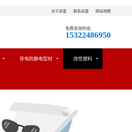
关于启富
|
联系启富
|
网站地图
免费咨询热线：
15322486950
导电防静电型材
改性塑料