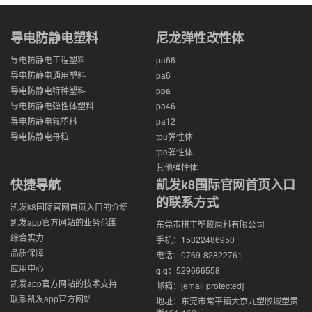
导电防静电塑料
尼龙弹性改性体
导电防静电工程塑料
pa66
导电防静电通用塑料
pa6
导电防静电特种塑料
ppa
导电防静电弹性体塑料
pa46
导电防静电氟塑料
pa12
导电防静电母粒
tpu弹性体
tpe弹性体
其他弹性体
快捷导航
凯发k8国际官网首页入口
的联系方式
凯发k8国际官网首页入口的介绍
凯发app官方网站的业务范围
东莞市棋丰塑胶原料有限公司
综合实力
手机：15322486950
品质保障
电话：0769-82822761
应用中心
q q：529666558
凯发app官方网站的技术支持
邮箱：
[email protected]
联系凯发app官方网站
地址：东莞市常平镇大京九塑胶城塑贵