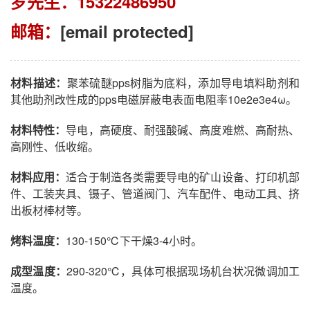
罗先生：15322486950
邮箱：
[email protected]
材料描述：
聚苯硫醚pps树脂为底料，添加导电填料助剂和
其他助剂改性成的pps电磁屏蔽电表面电阻率10e2e3e4ω。
材料特性：
导电，高硬度、耐强酸碱、高度难燃、高耐热、
高刚性、低收缩。
材料应用：
适合于制造各类需要导电的矿山设备、打印机部
件、工装夹具、镊子、管道阀门、汽车配件、电动工具、挤
出板材棒材等。
烤料温度：
130-150℃下干燥3-4小时。
成型温度：
290-320℃，具体可根据现场机台状况微调加工
温度。