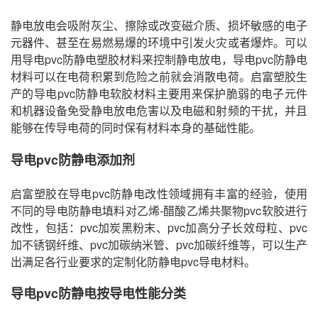
静电放电会吸附灰尘、擦除或改变磁介质、损坏敏感的电子
元器件、甚至在易燃易爆的环境中引发火灾或者爆炸。可以
用导电pvc防静电塑胶材料来控制静电放电，导电pvc防静电
材料可以在电荷积累到危险之前就会消散电荷。启富塑胶生
产的导电pvc防静电软胶材料主要用来保护脆弱的电子元件
和机器设备免受静电放电危害以及电磁和射频的干扰，并且
能够在传导电荷的同时保有材料本身的基础性能。
导电pvc防静电
添加剂
启富塑胶在导电pvc防静电改性领域拥有丰富的经验，使用
不同的导电防静电填料对乙烯-醋酸乙烯共聚物pvc软胶进行
改性，包括：pvc加炭黑粉末、pvc加高分子长效母粒、pvc
加不锈钢纤维、pvc加碳纳米管、pvc加碳纤维等，可以生产
出满足各行业要求的定制化防静电pvc导电材料。
导电pvc防静电
按导电性能分类