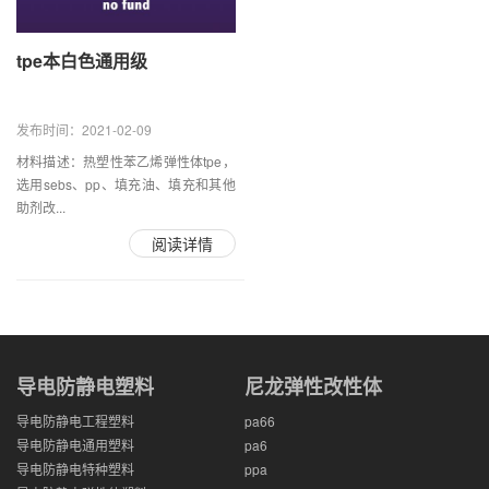
tpe本白色通用级
发布时间：2021-02-09
材料描述：热塑性苯乙烯弹性体tpe，
选用sebs、pp、填充油、填充和其他
助剂改...
阅读详情
导电防静电塑料
尼龙弹性改性体
导电防静电工程塑料
pa66
导电防静电通用塑料
pa6
导电防静电特种塑料
ppa