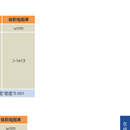
率
体积电阻率
ω/cm
＞1e13
度*0.001
体积电阻率
在
ω/cm
线