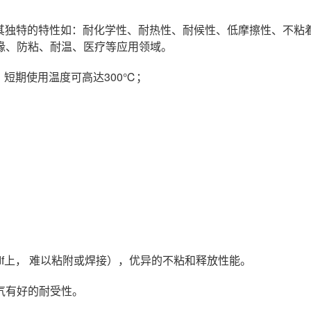
，其独特的特性如：耐化学性、耐热性、耐候性、低摩擦性、不
缘、防粘、耐温、医疗等应用领域。
，短期使用温度可高达300℃；
。
；
df上， 难以粘附或焊接），优异的不粘和释放性能。
气有好的耐受性。