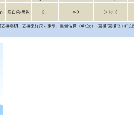
灰白色/黑色
2.1
v-0
＞1e13
00
零切，支持来样尺寸定制。重量估算（单位g）=直径*直径*3.14*长度*密度