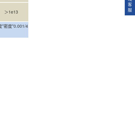
客
服
＞1e13
*0.001/4