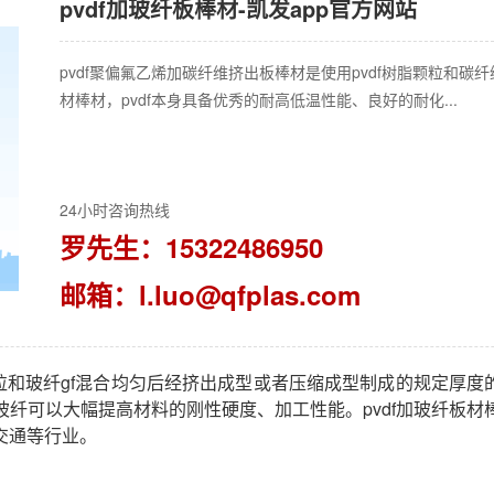
pvdf加玻纤板棒材-凯发app官方网站
pvdf聚偏氟乙烯加碳纤维挤出板棒材是使用pvdf树脂颗粒和
材棒材，pvdf本身具备优秀的耐高低温性能、良好的耐化...
24小时咨询热线
罗先生：15322486950
邮箱：
l.luo@qfplas.com
粒和
玻纤
gf混合均匀后
经挤出成型或者压缩成型制成的规定厚度
玻纤
可以大幅提高材料的刚性硬度、加工性能。
pvdf加
玻纤
板材
交通等行业。