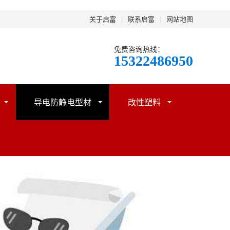
关于启富
|
联系启富
|
网站地图
免费咨询热线：
15322486950
导电防静电型材
改性塑料