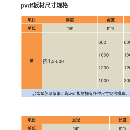
pvdf板材尺寸规格
项目
厚度
宽度
单位
mm
mm
600
60
1000
10
值
挤出3-500
1200
12
1000
20
启富塑胶聚偏氟乙烯pvdf板材拥有多种尺寸规格模具。整
项目
直径
长
单位
mm
mm