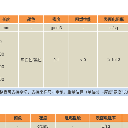
长度
颜色
密度
阻燃性能
表面电阻
mm
-
g/cm3
-
ω/sq
0
00
灰白色/黑色
2.1
v-0
＞1e13
00
00
板可支持零切，支持来样尺寸定制。重量估算（单位g）=厚度*宽度*长度*密
度
颜色
密度
阻燃性能
表面电阻率
-
g/cm3
-
ω/sq