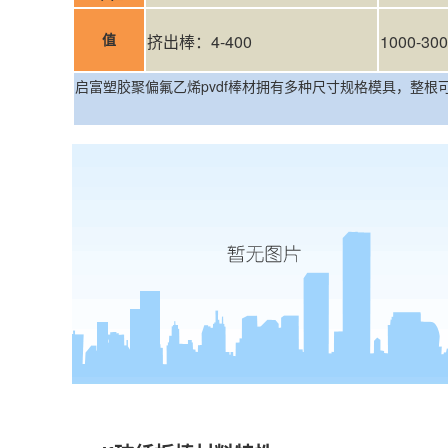
值
挤出棒：4-400
1000-30
启富塑胶
聚偏氟乙烯pvdf
棒材拥有多种尺寸规格模具，整根可支持