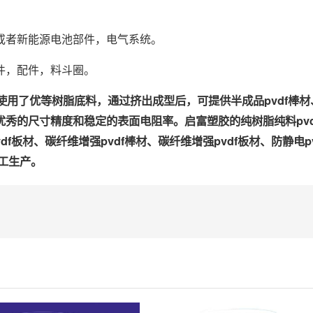
或者新能源电池部件，电气系统。
件，配件，料斗圈。
用了优等树脂底料，通过挤出成型后，可提供半成品pvdf棒材、p
的尺寸精度和稳定的表面电阻率。启富塑胶的纯树脂纯料pvdf板
pvdf板材、碳纤维增强pvdf棒材、碳纤维增强pvdf板材、防静电p
加工生产。