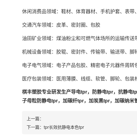
休闲消费品领域：鞋材、体育器材、手机护套、表带
交通汽车领域：皮革、密封圈、包胶
油田矿业领域：煤油粉尘和可燃气体场所的运输传送
机械设备领域：胶辊、密封件、传输带、输送带、脚
电子电气领域：电子产品包胶、精密电子元器件周转
医疗包装领域：医用薄膜、线缆、软管、脚轮、包装
棋丰塑胶专业研发生产导电tpr，防静电tpr，抗静电
子母粒防静电tpr，加碳纤tpr，加炭黑tpr，加碳纳米管
上一篇：
下一篇：
tpr长效抗静电本色tpr