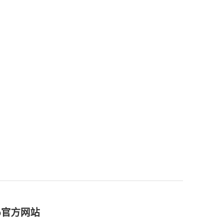
p官方网站