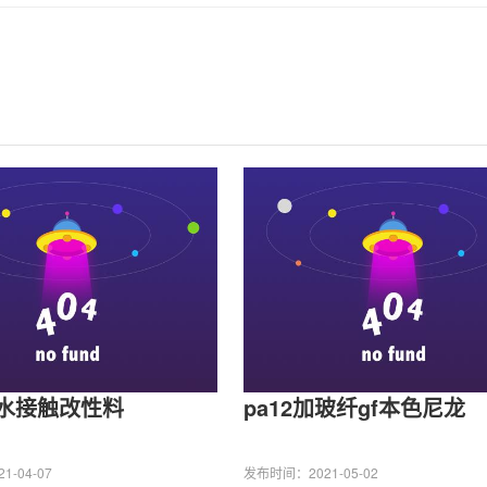
用水接触改性料
pa12加玻纤gf本色尼龙
-04-07
发布时间：2021-05-02