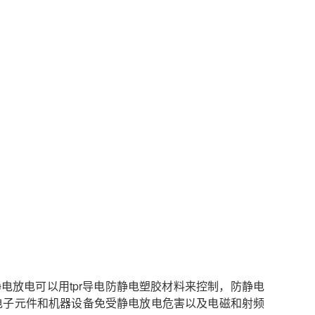
放电可以用tpr导电防静电塑胶材料来控制，防静电
的电子元件和机器设备免受静电放电危害以及电磁和射频