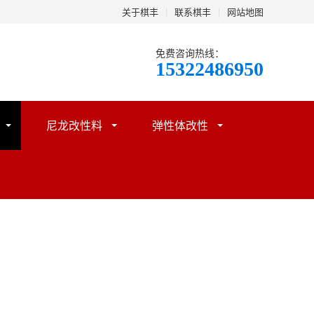
关于棋丰
|
联系棋丰
|
网站地图
免费咨询热线：
15322486950
尼龙改性料
弹性体改性