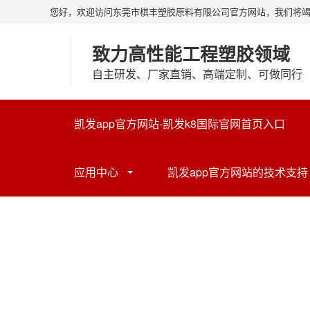
您好，欢迎访问东莞市棋丰塑胶原料有限公司官方网站，我们将
致力高性能工程塑胶领域
自主研发、厂家直销、高端定制、可做同行
凯发app官方网站-凯发k8国际官网首页入口
应用中心
凯发app官方网站的技术支持