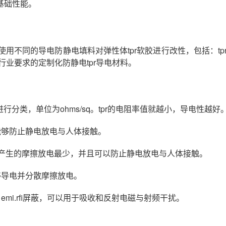
基础性能。
用不同的导电防静电填料对弹性体tpr软胶进行改性，包括：tpr
各行业要求的定制化防静电tpr导电材料。
进行分类，单位为ohms/sq。tpr的电阻率值就越小，导电性越
sq，能够防止静电放电与人体接触。
s/sq，产生的摩擦放电最少，并且可以防止静电放电与人体接触。
，能够导电并分散摩擦放电。
sq，emi.rfi屏蔽，可以用于吸收和反射电磁与射频干扰。