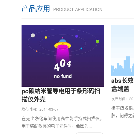
产品应用
PRODUCT APPLICATION
abs长
盒端盖
pc碳纳米管导电用于条形码扫
描仪外壳
发布时间：2012
棋丰塑胶很
发布时间：2014-03-07
胶，记得之前
在无尘净化车间使用高性能手持式扫描仪，
用于装配敏感的电子元件时，会因为...