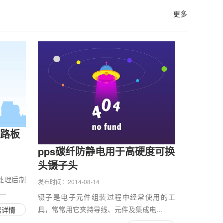
更多
电路板
pps碳纤防静电用于高硬度可换
头镊子头
处理后制
发布时间：2014-08-14
.
镊子是电子元件组装过程中经常使用的工
具，常常用它夹持导线、元件及集成电...
读详情