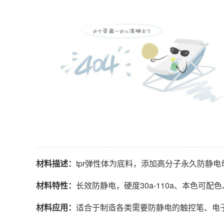
材料描述：
tpr弹性体为底料，添加高分子永久防静电
材料特性：
长效防静电，硬度30a-110a、本色可
材料应用：
适合于制造各类需要防静电的触控笔、电