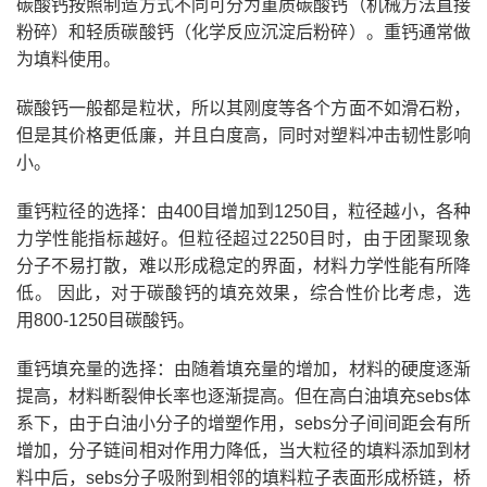
碳酸钙按照制造方式不同可分为重质碳酸钙（机械方法直接
粉碎）和轻质碳酸钙（化学反应沉淀后粉碎）。重钙通常做
为填料使用。
碳酸钙一般都是粒状，所以其刚度等各个方面不如滑石粉，
但是其价格更低廉，并且白度高，同时对塑料冲击韧性影响
小。
重钙粒径的选择：由400目增加到1250目，粒径越小，各种
力学性能指标越好。但粒径超过2250目时，由于团聚现象
分子不易打散，难以形成稳定的界面，材料力学性能有所降
低。 因此，对于碳酸钙的填充效果，综合性价比考虑，选
用800-1250目碳酸钙。
重钙填充量的选择：由随着填充量的增加，材料的硬度逐渐
提高，材料断裂伸长率也逐渐提高。但在高白油填充sebs体
系下，由于白油小分子的增塑作用，sebs分子间间距会有所
增加，分子链间相对作用力降低，当大粒径的填料添加到材
料中后，sebs分子吸附到相邻的填料粒子表面形成桥链，桥