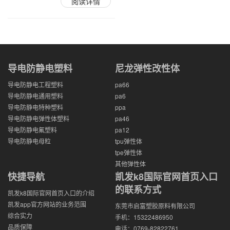
阅读详情
导电防静电塑料
尼龙弹性改性体
导电防静电工程塑料
pa66
导电防静电通用塑料
pa6
导电防静电特种塑料
ppa
导电防静电弹性体塑料
pa46
导电防静电氟塑料
pa12
导电防静电母粒
tpu弹性体
tpe弹性体
其他弹性体
快捷导航
凯发k8国际官网首页入口
的联系方式
凯发k8国际官网首页入口的介绍
凯发app官方网站的业务范围
东莞市启富塑胶原料有限公司
综合实力
手机：15322486950
品质保障
电话：0769-82822761