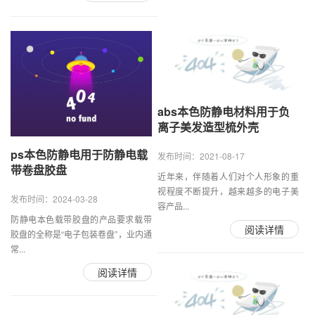
abs本色防静电材料用于负
离子美发造型梳外壳
ps本色防静电用于防静电载
发布时间：2021-08-17
带卷盘胶盘
近年来，伴随着人们对个人形象的重
视程度不断提升，越来越多的电子美
发布时间：2024-03-28
容产品...
防静电本色载带胶盘的产品要求载带
阅读详情
胶盘的全称是“电子包装卷盘”，业内通
常...
阅读详情