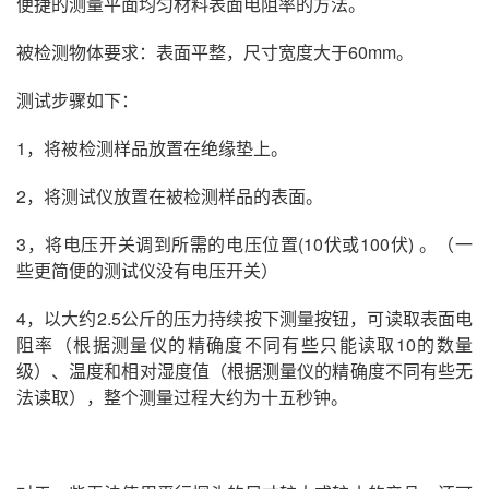
便捷的测量平面均匀材料表面电阻率的方法。
被检测物体要求：表面平整，尺寸宽度大于60mm。
测试步骤如下：
1，将被检测样品放置在绝缘垫上。
2，将测试仪放置在被检测样品的表面。
3，将电压开关调到所需的电压位置(10伏或100伏) 。（一
些更简便的测试仪没有电压开关）
4，以大约2.5公斤的压力持续按下测量按钮，可读取表面电
阻率（根据测量仪的精确度不同有些只能读取10的数量
级）、温度和相对湿度值（根据测量仪的精确度不同有些无
法读取），整个测量过程大约为十五秒钟。