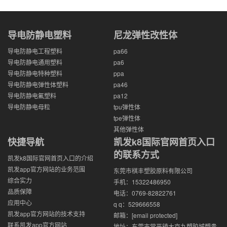
导电防静电塑料
尼龙弹性改性体
导电防静电工程塑料
pa66
导电防静电通用塑料
pa6
导电防静电特种塑料
ppa
导电防静电弹性体塑料
pa46
导电防静电氟塑料
pa12
导电防静电母粒
tpu弹性体
tpe弹性体
其他弹性体
快捷导航
凯发k8国际官网首页入口
的联系方式
凯发k8国际官网首页入口的介绍
凯发app官方网站的业务范围
东莞市棋丰塑胶原料有限公司
综合实力
手机：15322486950
品质保障
电话：0769-82822761
应用中心
q q：529666558
凯发app官方网站的技术支持
邮箱：
[email protected]
联系凯发app官方网站
地址：东莞市常平镇大京九塑胶城塑贵