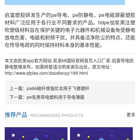
启富塑胶研发生产的pe导电、pe防静电、pe电磁屏蔽塑胶
材料广泛应用于各行业不同要求的产品。hdpe加炭黑注塑
吹塑级材料旨在保护关键的电子元器件和机械设备免受静电
放电危害，电磁和射频干扰，并具备洁净防尘的特点，还能
在传导电荷的同时保持材料本身的基本性能。
本文由
凯发app官方网站-凯发k8国际官网首页入口
厂家-启富导电防
静电整理发布，如需转载请注明来源及出处，原文地址：
http://www.qfplas.com/daodianyy/189.html
上一篇：
pa66碳纤增强尼龙用于飞镖镖杆
下一篇：
pe炭黑导电塑料用于导电薄膜
推荐产品
更多
RECOMMENDED PRODUCTS