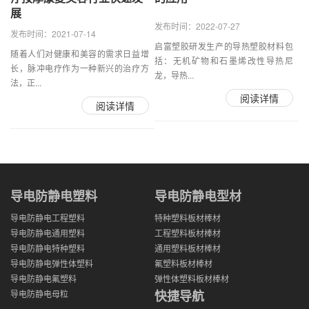
展
发布时间：2022-07-27
发布时间：2021-07-14
启富塑胶研发生产的导热塑胶材料包
随着人们对健康和美容的需求日益增
括：无机矿物和石墨烯改性导热尼
长，脉冲电疗作为一种新兴的治疗方
龙，导热...
法，正...
阅读详情
阅读详情
导电防静电塑料
导电防静电型材
导电防静电工程塑料
特种塑料板材棒材
导电防静电通用塑料
工程塑料板材棒材
导电防静电特种塑料
通用塑料板材棒材
导电防静电弹性体塑料
氟塑料板材棒材
导电防静电氟塑料
弹性体塑料板材棒材
快捷导航
导电防静电母粒