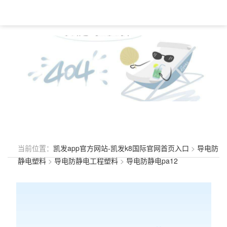
当前位置：
凯发app官方网站-凯发k8国际官网首页入口
>
导电防
静电塑料
>
导电防静电工程塑料
>
导电防静电pa12