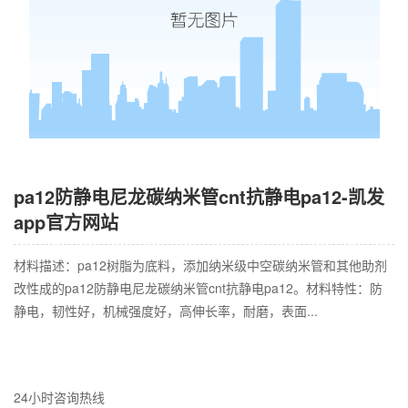
pa12防静电尼龙碳纳米管cnt抗静电pa12-凯发
app官方网站
材料描述：pa12树脂为底料，添加纳米级中空碳纳米管和其他助剂
改性成的pa12防静电尼龙碳纳米管cnt抗静电pa12。材料特性：防
静电，韧性好，机械强度好，高伸长率，耐磨，表面...
24小时咨询热线