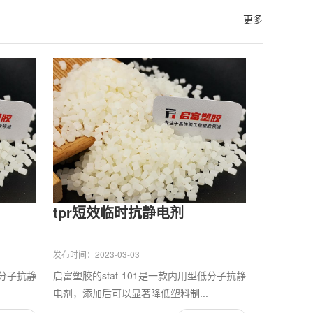
更多
tpr短效临时抗静电剂
发布时间：2023-03-03
低分子抗静
启富塑胶的stat-101是一款内用型低分子抗静
电剂，添加后可以显著降低塑料制...