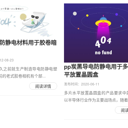
效防静电材料用于胶卷暗
-08-23
pp炭黑导电防静电用于
久之前就生产制造导电防静电塑
平放置晶圆盒
的老式胶卷相机有个部...
发布时间：2020-06-11
阅读详情
多片水平放置晶圆盒的产品要求中
以半导体行业作为主要战场点，随着..
阅