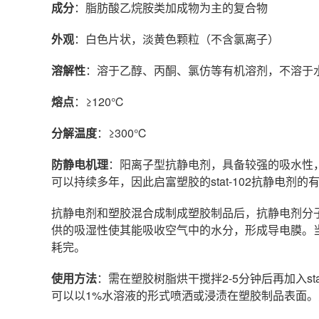
成分
：脂肪酸乙烷胺类加成物为主的复合物
外观
：白色片状，淡黄色颗粒（不含氯离子）
溶解性
：溶于乙醇、丙酮、氯仿等有机溶剂，不溶于
熔点
：≥120℃
分解温度
：≥300℃
防静电机理
：阳离子型抗静电剂，具备较强的吸水性
可以持续多年，因此启富塑胶的stat-102抗静电剂
抗静电剂和塑胶混合成制成塑胶制品后，抗静电剂分
供的吸湿性使其能吸收空气中的水分，形成导电膜。
耗完。
使用方法
：需在塑胶树脂烘干搅拌2-5分钟后再加入s
可以以1%水溶液的形式喷洒或浸渍在塑胶制品表面。另