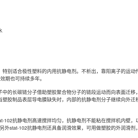
水
，特别适合极性塑料的内用抗静电剂。不析出，靠阳离子的运动
的有效期也可持续多年。
子中的长碳链分子借助塑胶聚合物分子的链段运动而向表面迁移
当塑胶制品表层导电膜缺失时，内部的抗静电剂分子继续向外迁
tat-102抗静电剂高速搅拌均匀，抗静电剂不能粘在搅拌机内
外stat-102抗静电剂还具备润滑效果，可用做塑胶的外润滑