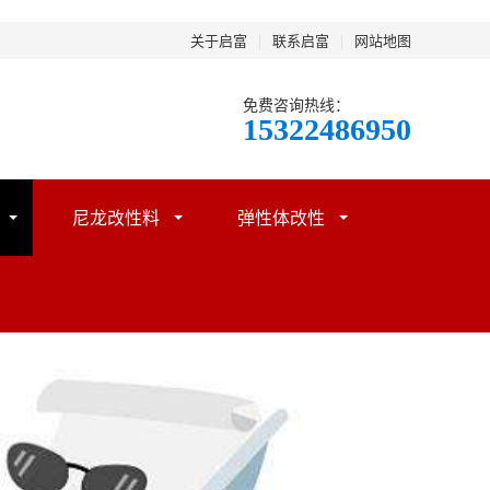
关于启富
|
联系启富
|
网站地图
免费咨询热线：
15322486950
尼龙改性料
弹性体改性