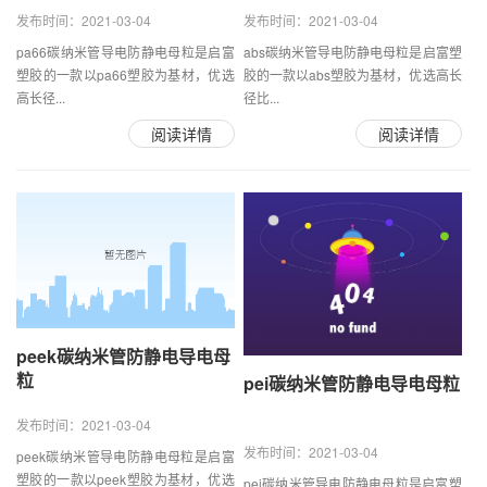
发布时间：2021-03-04
发布时间：2021-03-04
pa66碳纳米管导电防静电母粒是启富
abs碳纳米管导电防静电母粒是启富塑
塑胶的一款以pa66塑胶为基材，优选
胶的一款以abs塑胶为基材，优选高长
高长径...
径比...
阅读详情
阅读详情
peek碳纳米管防静电导电母
粒
pei碳纳米管防静电导电母粒
发布时间：2021-03-04
发布时间：2021-03-04
peek碳纳米管导电防静电母粒是启富
塑胶的一款以peek塑胶为基材，优选
pei碳纳米管导电防静电母粒是启富塑