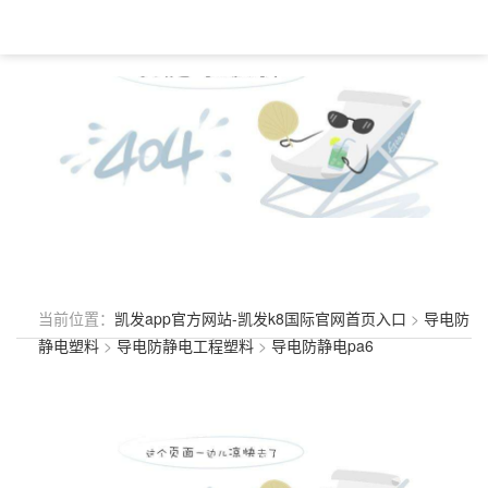
当前位置：
凯发app官方网站-凯发k8国际官网首页入口
>
导电防
静电塑料
>
导电防静电工程塑料
>
导电防静电pa6