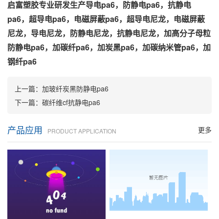
启富塑胶专业研发生产导电pa6，防静电pa6，抗静电
pa6，超导电pa6，电磁屏蔽pa6，超导电尼龙，电磁屏蔽
尼龙，导电尼龙，防静电尼龙，抗静电尼龙，加高分子母粒
防静电pa6，加碳纤pa6，加炭黑pa6，加碳纳米管pa6，加
钢纤pa6
上一篇：
加玻纤炭黑防静电pa6
下一篇：
碳纤维cf抗静电pa6
产品应用
更多
PRODUCT APPLICATION