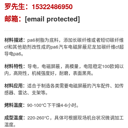
罗先生：15322486950
邮箱：
[email protected]
材料描述：
pa6树脂为底料，添加长碳纤维或者短切碳纤维
cf和其他助剂改性成的pa6汽车电磁屏蔽尼龙加碳纤维cf超
导电pa6。
材料特性：
导电，电磁屏蔽，高模量，电阻稳定100欧姆以
内，高刚性，机械强度好，耐磨，表面黑亮。
材料应用：
适合于制造各类需要电磁屏蔽的汽车配件、如传
感器、雷达、支架等。
烤料温度：
90-100℃下干燥4-6小时。
成型温度：
220-260℃，具体可根据现场机台状况微调加工
温度。