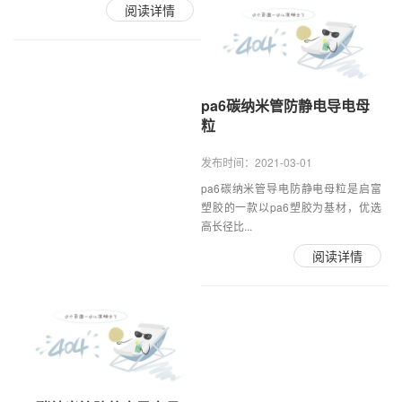
阅读详情
pa6碳纳米管防静电导电母
粒
发布时间：2021-03-01
pa6碳纳米管导电防静电母粒是启富
塑胶的一款以pa6塑胶为基材，优选
高长径比...
阅读详情