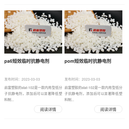
pa6短效临时抗静电剂
pom短效临时抗静电剂
发布时间：2023-03-03
发布时间：2023-03-03
启富塑胶的stat-102是一款内用型低分
启富塑胶的stat-102是一款内用型低分
子抗静电剂，添加后可以显著降低塑
子抗静电剂，添加后可以显著降低塑
料制...
料制...
阅读详情
阅读详情