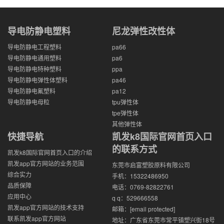
导电防静电塑料
尼龙弹性改性体
导电防静电工程塑料
pa66
导电防静电通用塑料
pa6
导电防静电特种塑料
ppa
导电防静电弹性体塑料
pa46
导电防静电氟塑料
pa12
导电防静电母粒
tpu弹性体
tpe弹性体
其他弹性体
快捷导航
凯发k8国际官网首页入口
的联系方式
凯发k8国际官网首页入口的介绍
凯发app官方网站的业务范围
东莞市启富塑胶原料有限公司
综合实力
手机：15322486950
品质保障
电话：0769-82822761
应用中心
q q：529666558
凯发app官方网站的技术支持
邮箱：
[email protected]
联系凯发app官方网站
地址：广东省东莞市常平镇塑兴街18号