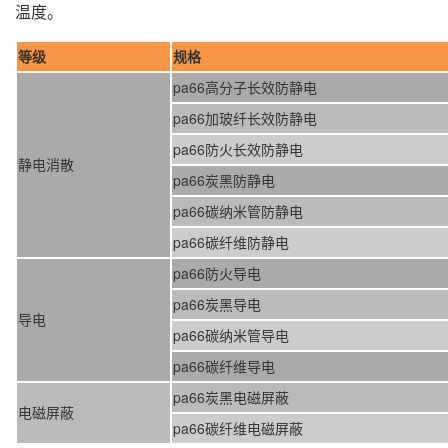
温度。
等级
规格
pa66高分子长效防静电
pa66加玻纤长效防静电
pa66防火长效防静电
静电消散
pa66炭黑防静电
pa66碳纳米管防静电
pa66碳纤维防静电
pa66防火导电
pa66炭黑导电
导电
pa66碳纳米管导电
pa66碳纤维导电
pa66炭黑电磁屏蔽
电磁屏蔽
pa66碳纤维电磁屏蔽