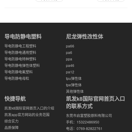
导电防静电塑料
尼龙弹性改性体
导电防静电工程塑料
pa66
导电防静电通用塑料
pa6
导电防静电特种塑料
ppa
导电防静电弹性体塑料
pa46
导电防静电氟塑料
pa12
导电防静电母粒
tpu弹性体
tpe弹性体
其他弹性体
快捷导航
凯发k8国际官网首页入口
的联系方式
凯发k8国际官网首页入口的介绍
凯发app官方网站的业务范围
东莞市启富塑胶原料有限公司
综合实力
手机：15322486950
品质保障
电话：0769-82822761