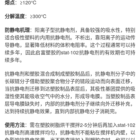
熔点
：≥120℃
分解温度
：≥300℃
防静电机理
：阳离子型抗静电剂，具备较强的吸水性，特别
适合极性塑料的内用抗静电剂。不析出，靠阳离子的运动传
导静电，显著降低材料的体积电阻率。这个过程通常可以持
续多年，因此启富塑胶的stat-102抗静电剂的有效期也可持
续多年。
抗静电剂和塑胶混合成制成塑胶制品后，抗静电剂分子中的
长碳链分子借助塑胶聚合物分子的链段运动而向表面迁移，
当抗静电剂迁移到达塑胶制品表层后，其极性基团提供的吸
湿性使其能吸收空气中的水分，形成导电膜。当塑胶制品表
层导电膜缺失时，内部的抗静电剂分子继续向外迁移补充，
达到持续抗静电效果，直到内部抗静电分子消耗完。
使用方法
：需在塑胶树脂烘干搅拌2-5分钟后再加入stat-102
抗静电剂高速搅拌均匀，抗静电剂不能粘在搅拌机内壁，以
免影响抗静电效果。当不能直接加入到塑胶中时，也可以以