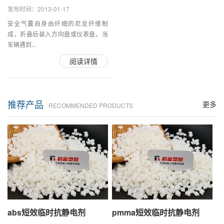
发布时间：2013-01-17
安全气囊自身由纤细的尼龙纤维制
成，折叠后装入方向盘或仪表盘。当
车辆遇到...
阅读详情
推荐产品
更多
RECOMMENDED PRODUCTS
abs短效临时抗静电剂
pmma短效临时抗静电剂