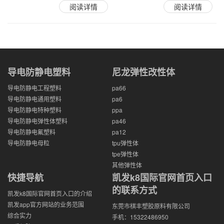
阅读详情
阅读详情
导电防静电塑料
尼龙弹性改性体
导电防静电工程塑料
pa66
导电防静电通用塑料
pa6
导电防静电特种塑料
ppa
导电防静电弹性体塑料
pa46
导电防静电氟塑料
pa12
导电防静电母粒
tpu弹性体
tpe弹性体
其他弹性体
快捷导航
凯发k8国际官网首页入口
的联系方式
凯发k8国际官网首页入口的介绍
凯发app官方网站的业务范围
东莞市棋丰塑胶原料有限公司
综合实力
手机：15322486950