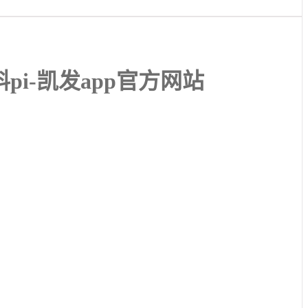
pi-凯发app官方网站