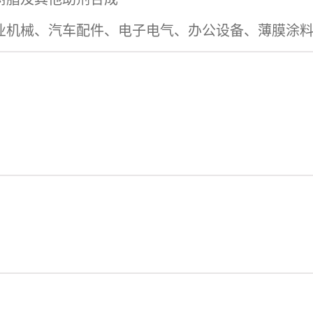
业机械、汽车配件、电子电气、办公设备、薄膜涂