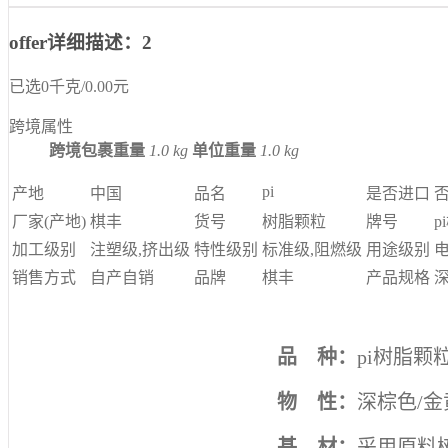
offer详细描述：2
已选
0
千克
/
0.00
元
跨境属性
跨境包裹重量
1.0 kg
单位重量
1.0 kg
pi
产地
中国
品名
是否进口
厂家(产地)
棋丰
货号
树脂颗粒
牌号
p
加工级别
注塑级,挤出级
特性级别
标准级,阻燃级
用途级别
销售方式
自产自销
品牌
棋丰
产品规格
深
品 种：
pi树脂颗
物 性：
深棕色/金
基 材：
采用原料