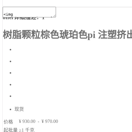
offer详细描述：1
树脂颗粒棕色琥珀色pi 注塑挤出
现货
¥
930.00
-
¥
970.00
价格
起批量
≥1
千克