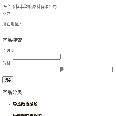
东莞市棋丰塑胶原料有限公司
罗龙
所在地区 :
产品搜索
产品名
价格
到
产品分类
导热散热塑胶