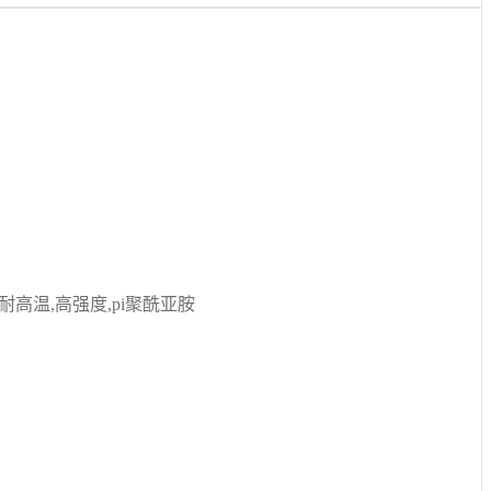
耐高温,高强度,pi聚酰亚胺