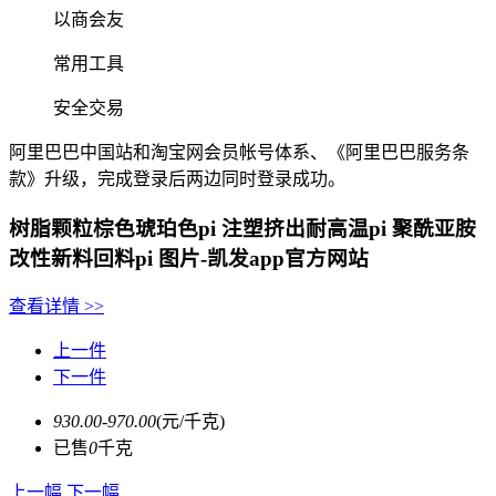
以商会友
常用工具
安全交易
阿里巴巴中国站和淘宝网会员帐号体系、《阿里巴巴服务条
款》升级，完成登录后两边同时登录成功。
树脂颗粒棕色琥珀色pi 注塑挤出耐高温pi 聚酰亚胺
改性新料回料pi 图片-凯发app官方网站
查看详情
>>
上一件
下一件
930.00-970.00
(元/千克)
已售
0
千克
上一幅
下一幅