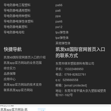
导电防静电工程塑料
pa66
导电防静电通用塑料
pa6
导电防静电特种塑料
ppa
导电防静电弹性体塑料
pa46
导电防静电氟塑料
pa12
导电防静电母粒
tpu弹性体
tpe弹性体
其他弹性体
快捷导航
凯发k8国际官网首页入口
的联系方式
凯发k8国际官网首页入口的介绍
凯发app官方网站的业务范围
东莞市棋丰塑胶原料有限公司
综合实力
手机：15322486950
品质保障
电话：0769-82822761
应用中心
q q：529666558
凯发app官方网站的技术支持
邮箱：
[email protected]
联系凯发app官方网站
地址：东莞市常平镇大京九塑胶城塑贵
街161-162号
网站地图
凯发app官方网站-凯