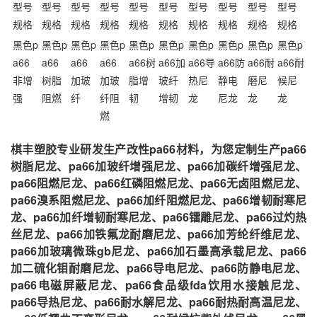
型号
型号
型号
型号
型号
型号
型号
型号
型号
型号
规格
规格
规格
规格
规格
规格
规格
规格
规格
规格
黑色p
黑色p
黑色p
黑色p
黑色p
黑色p
黑色p
黑色p
黑色p
黑色p
a66
a66
a66
a66
a66树
a66加
a66导
a66防
a66耐
a66耐
非增
树脂
加玻
加玻
脂增
玻纤
热尼
静电
磨尼
候尼
强
阻燃
纤
纤阻
韧
增韧
龙
尼龙
龙
龙
燃
棋丰塑胶专业研发生产改性pa66材料，为您定制生产pa66
树脂尼龙、pa66加玻纤增强尼龙、pa66加碳纤增强尼龙、
pa66阻燃尼龙、pa66红磷阻燃尼龙、pa66无卤阻燃尼龙、
pa66溴系阻燃尼龙、pa66加纤阻燃尼龙、pa66增韧耐寒尼
龙、pa66加纤增韧耐寒尼龙、pa66镭雕尼龙、pa66过灼热
丝尼龙、pa66加铁氟龙耐磨尼龙、pa66加芳纶纤维尼龙、
pa66加玻璃微珠gb尼龙、pa66加石墨高承载尼龙、pa66
加二硫化钼耐磨尼龙、pa66导电尼龙、pa66防静电尼龙、
pa66电磁屏蔽尼龙、pa66食品级fda饮用水接触尼龙、
pa66导热尼龙、pa66耐水解尼龙、pa66耐热耐高温尼龙、