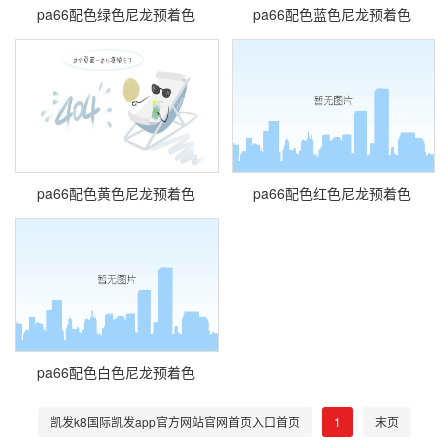
pa66配色绿色尼龙预着色
pa66配色蓝色尼龙预着色
pa66配色黄色尼龙预着色
pa66配色红色尼龙预着色
pa66配色白色尼龙预着色
凯发k8国际凯发app官方网站官网首页入口首页
1
末页