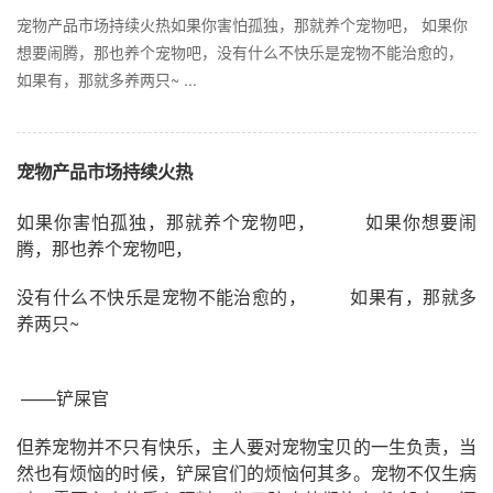
宠物产品市场持续火热如果你害怕孤独，那就养个宠物吧， 如果你
想要闹腾，那也养个宠物吧，没有什么不快乐是宠物不能治愈的，
如果有，那就多养两只~ ...
宠物产品市场持续火热
如果你害怕孤独，那就养个宠物吧， 如果你想要闹
腾，那也养个宠物吧，
没有什么不快乐是宠物不能治愈的， 如果有，那就多
养两只~
——铲屎官
但养宠物并不只有快乐，主人要对宠物宝贝的一生负责，当
然也有烦恼的时候，铲屎官们的烦恼何其多。宠物不仅生病