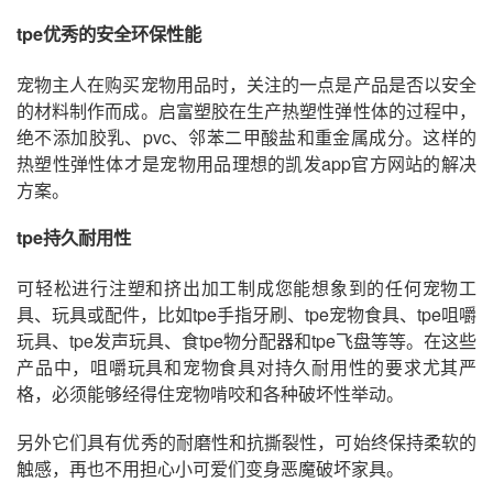
tpe优秀的安全环保性能
宠物主人在购买宠物用品时，关注的一点是产品是否以安全
的材料制作而成。启富塑胶在生产热塑性弹性体的过程中，
绝不添加胶乳、pvc、邻苯二甲酸盐和重金属成分。这样的
热塑性弹性体才是宠物用品理想的凯发app官方网站的解决
方案。
tpe持久耐用性
可轻松进行注塑和挤出加工制成您能想象到的任何宠物工
具、玩具或配件，比如tpe手指牙刷、tpe宠物食具、tpe咀嚼
玩具、tpe发声玩具、食tpe物分配器和tpe飞盘等等。在这些
产品中，咀嚼玩具和宠物食具对持久耐用性的要求尤其严
格，必须能够经得住宠物啃咬和各种破坏性举动。
另外它们具有优秀的耐磨性和抗撕裂性，可始终保持柔软的
触感，再也不用担心小可爱们变身恶魔破坏家具。