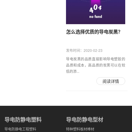
怎么选择优质的导电炭黑？
发布时间：2020-02-23
导电炭黑的品质直接影响导电塑胶的
品质和成本，高品质的炭黑可以在较
低的添...
阅读详情
导电防静电塑料
导电防静电型材
导电防静电工程塑料
特种塑料板材棒材