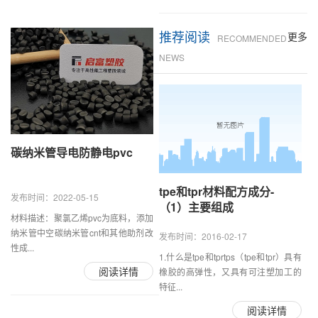
推荐阅读
更多
RECOMMENDED
NEWS
碳纳米管导电防静电pvc
tpe和tpr材料配方成分-
发布时间：2022-05-15
（1）主要组成
材料描述：聚氯乙烯pvc为底料，添加
纳米管中空碳纳米管cnt和其他助剂改
发布时间：2016-02-17
性成...
1.什么是tpe和tprtps（tpe和tpr）具有
阅读详情
橡胶的高弹性，又具有可注塑加工的
特征...
阅读详情