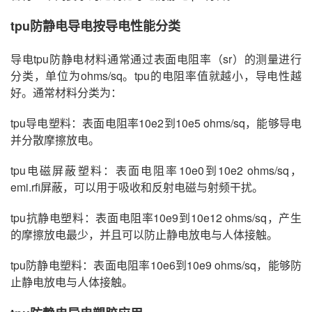
tpu防静电导电
按导电性能分类
导电tpu防静电材料通常通过表面电阻率（sr）的测量进行
分类，单位为ohms/sq。tpu的电阻率值就越小，导电性越
好。通常材料分类为：
tpu导电塑料：表面电阻率10e2到10e5 ohms/sq，能够导电
并分散摩擦放电。
tpu电磁屏蔽塑料：表面电阻率10e0到10e2 ohms/sq，
emi.rfi屏蔽，可以用于吸收和反射电磁与射频干扰。
tpu抗静电塑料：表面电阻率10e9到10e12 ohms/sq，产生
的摩擦放电最少，并且可以防止静电放电与人体接触。
tpu防静电塑料：表面电阻率10e6到10e9 ohms/sq，能够防
止静电放电与人体接触。