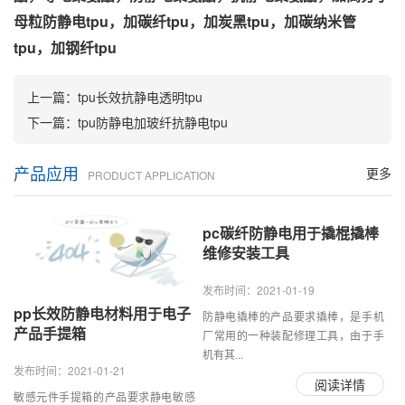
母粒防静电tpu，加碳纤tpu，加炭黑tpu，加碳纳米管
tpu，加钢纤tpu
上一篇：
tpu长效抗静电透明tpu
下一篇：
tpu防静电加玻纤抗静电tpu
产品应用
更多
PRODUCT APPLICATION
pc碳纤防静电用于撬棍撬棒
维修安装工具
发布时间：2021-01-19
pp长效防静电材料用于电子
防静电撬棒的产品要求撬棒，是手机
产品手提箱
厂常用的一种装配修理工具，由于手
机有其...
发布时间：2021-01-21
阅读详情
敏感元件手提箱的产品要求静电敏感