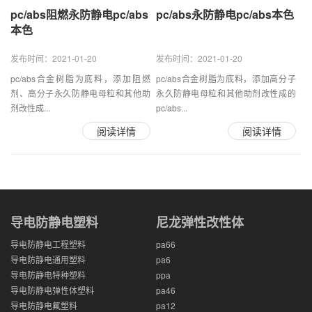
pc/abs阻燃永防静电pc/abs
pc/abs永防静电pc/abs本色
本色
发布时间：2021-01-20
发布时间：2021-01-20
pc/abs合金树脂为底料，添加阻燃
pc/abs合金树脂为底料，添加高分子
剂、高分子永久防静电母粒和其他助
永久防静电母粒和其他助剂改性成的
剂改性成...
pc/abs...
阅读详情
阅读详情
导电防静电塑料
尼龙弹性改性体
导电防静电工程塑料
pa66
导电防静电通用塑料
pa6
导电防静电特种塑料
ppa
导电防静电弹性体塑料
pa46
导电防静电氟塑料
pa12