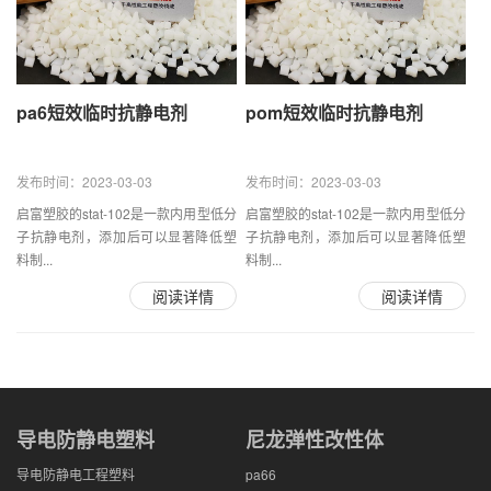
pa6短效临时抗静电剂
pom短效临时抗静电剂
发布时间：2023-03-03
发布时间：2023-03-03
启富塑胶的stat-102是一款内用型低分
启富塑胶的stat-102是一款内用型低分
子抗静电剂，添加后可以显著降低塑
子抗静电剂，添加后可以显著降低塑
料制...
料制...
阅读详情
阅读详情
导电防静电塑料
尼龙弹性改性体
导电防静电工程塑料
pa66