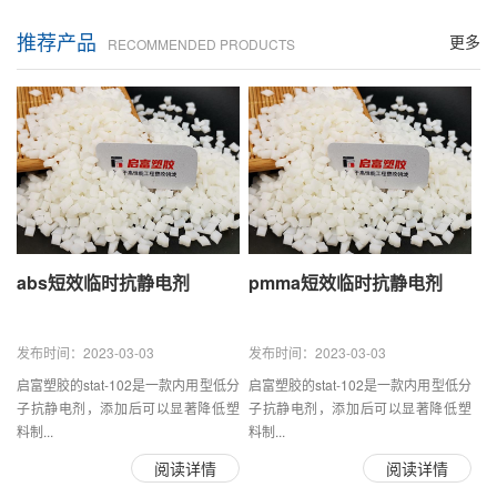
推荐产品
更多
RECOMMENDED PRODUCTS
abs短效临时抗静电剂
pmma短效临时抗静电剂
发布时间：2023-03-03
发布时间：2023-03-03
启富塑胶的stat-102是一款内用型低分
启富塑胶的stat-102是一款内用型低分
子抗静电剂，添加后可以显著降低塑
子抗静电剂，添加后可以显著降低塑
料制...
料制...
阅读详情
阅读详情