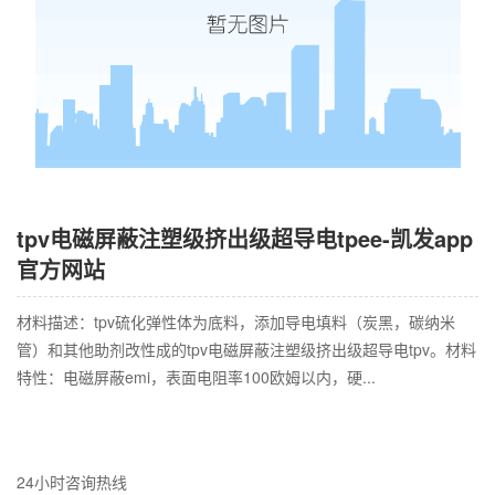
tpv电磁屏蔽注塑级挤出级超导电tpee-凯发app
官方网站
材料描述：tpv硫化弹性体为底料，添加导电填料（炭黑，碳纳米
管）和其他助剂改性成的tpv电磁屏蔽注塑级挤出级超导电tpv。材料
特性：电磁屏蔽emi，表面电阻率100欧姆以内，硬...
24小时咨询热线