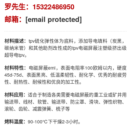
罗先生：15322486950
邮箱：
[email protected]
材料描述：
tpv硫化弹性体为底料，添加导电填料（炭黑，
碳纳米管）和其他助剂改性成的tpv电磁屏蔽注塑级挤出级
超导电tpv。
材料特性：
电磁屏蔽emi，表面电阻率100欧姆以内，硬度
45d-75d、表面黑亮、低温柔韧性、耐化学、优秀的耐疲劳
性、耐热性、耐候性和优良的加工性。
材料应用：
适合于制造各类需要电磁屏蔽的重工业或矿井用
输送带、线材、软管、输送带、防尘罩、滑块、弹性织物、
滚轮、齿轮、减震弹簧、梳子等
烤料温度：
90-100℃下干燥2-3小时。