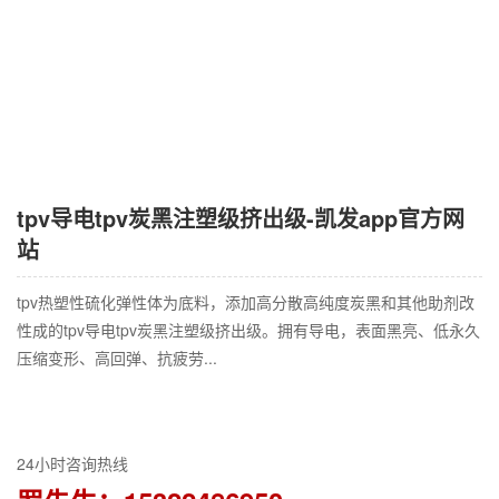
tpv导电tpv炭黑注塑级挤出级-凯发app官方网
站
tpv热塑性硫化弹性体为底料，添加高分散高纯度炭黑和其他助剂改
性成的tpv导电tpv炭黑注塑级挤出级。拥有导电，表面黑亮、低永久
压缩变形、高回弹、抗疲劳...
24小时咨询热线