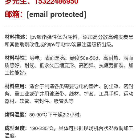
罗先生：15322486950
邮箱：
[email protected]
材料描述：
tpv聚酯弹性体为底料，添加高分散高纯度炭黑
和其他助剂改性成的tpv导电tpv炭黑注塑级挤出级。
材料特性：
导电，表面黑亮、硬度50a-50d、高耐热、表面
质感好、耐候、低永久压缩变形、高回弹、抗疲劳撕裂、加
工性能好。
材料应用：
适合于制造各类需要导电的垫片、防尘罩、密封
条、重工业或矿井用输送带、线材、护套、工具手柄、运动
器材、软管、密封件、吸管头等
烤料温度：
80-90℃下干燥2-3小时。
成型温度：
190-235℃，具体可根据现场机台状况微调加工
温度。