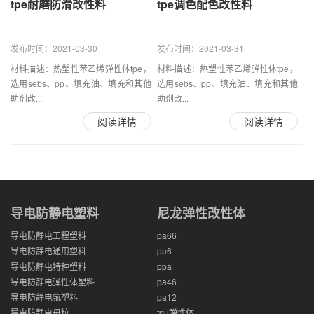
tpe耐磨防滑改性料
tpe调色配色改性料
发布时间：2021-03-30
发布时间：2021-03-31
材料描述：热塑性苯乙烯弹性体tpe，
材料描述：热塑性苯乙烯弹性体tpe，
选用sebs、pp、填充油、填充和其他
选用sebs、pp、填充油、填充和其他
助剂改...
助剂改...
阅读详情
阅读详情
导电防静电塑料
尼龙弹性改性体
导电防静电工程塑料
pa66
导电防静电通用塑料
pa6
导电防静电特种塑料
ppa
导电防静电弹性体塑料
pa46
导电防静电氟塑料
pa12
导电防静电母粒
tpu弹性体