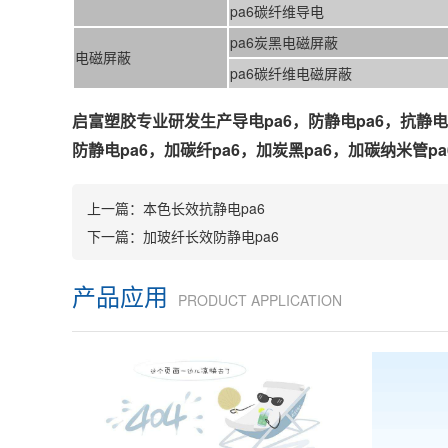
pa6碳纤维导电
pa6炭黑电磁屏蔽
电磁屏蔽
pa6碳纤维电磁屏蔽
启富塑胶专业研发生产导电pa6，防静电pa6，抗静
防静电pa6，加碳纤pa6，加炭黑pa6，加碳纳米管pa
上一篇：
本色长效抗静电pa6
下一篇：
加玻纤长效防静电pa6
产品应用
PRODUCT APPLICATION