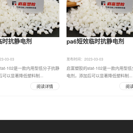
临时抗静电剂
pa6短效临时抗静电剂
-03-03
发布时间：2023-03-03
tat-102是一款内用型低分子抗静
启富塑胶的stat-102是一款内用型
可以显著降低塑料制...
电剂，添加后可以显著降低塑料制...
阅读详情
阅