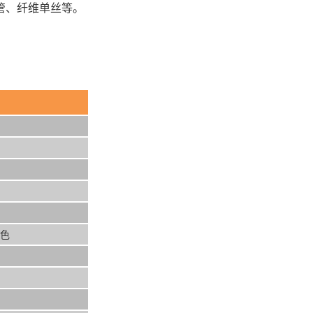
管、纤维单丝等。
色