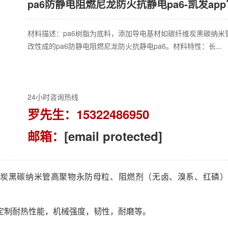
pa6防静电阻燃尼龙防火抗静电pa6-凯发ap
材料描述：pa6树脂为底料，添加导电基材如碳纤维炭黑碳纳
改性成的pa6防静电阻燃尼龙防火抗静电pa6。材料特性：长...
24小时咨询热线
罗先生：15322486950
邮箱：
[email protected]
维炭黑碳纳米管高聚物永防母粒、阻燃剂（无卤、溴系、红磷）
定制耐热性能，机械强度，韧性，耐磨等。