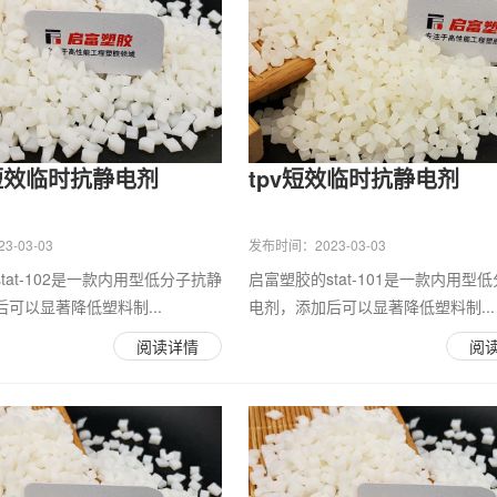
短效临时抗静电剂
tpv短效临时抗静电剂
-03-03
发布时间：2023-03-03
tat-102是一款内用型低分子抗静
启富塑胶的stat-101是一款内用型
可以显著降低塑料制...
电剂，添加后可以显著降低塑料制...
阅读详情
阅