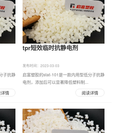
tpr短效临时抗静电剂
发布时间：2023-03-03
低分子抗静
启富塑胶的stat-101是一款内用型低分子抗静
电剂，添加后可以显著降低塑料制...
读详情
阅读详情