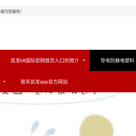
竭诚为您服务！
凯发k8国际官网首页入口的简介
导电防静电塑料
联系凯发app官方网站