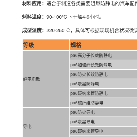
材料应用：
适合于制造各类需要阻燃防静电的汽车配
烤料温度：
90-100℃下干燥4-6小时。
成型温度：
220-250℃，具体可根据现场机台状况
等级
规格
pa6高分子长效防静电
pa6加玻纤长效防静电
pa6防火长效防静电
静电消散
pa6炭黑防静电
pa6碳纳米管防静电
pa6碳纤维防静电
pa6防火导电
pa6炭黑导电
导电
pa6碳纳米管导电