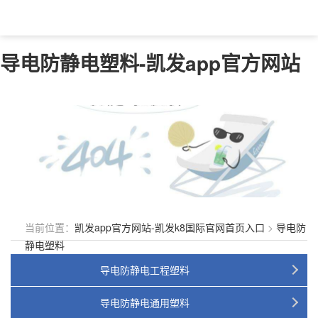
导电防静电塑料-凯发app官方网站
当前位置：
凯发app官方网站-凯发k8国际官网首页入口
>
导电防
静电塑料
导电防静电工程塑料
导电防静电通用塑料