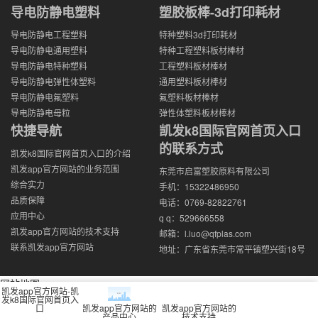
导电防静电塑料
塑胶板棒-3d打印耗材
导电防静电工程塑料
特种塑料3d打印耗材
导电防静电通用塑料
特种工程塑料板材棒材
导电防静电特种塑料
工程塑料板材棒材
导电防静电弹性体塑料
通用塑料板材棒材
导电防静电氟塑料
氟塑料板材棒材
导电防静电母粒
弹性体塑料板材棒材
快捷导航
凯发k8国际官网首页入口
的联系方式
凯发k8国际官网首页入口的介绍
凯发app官方网站的业务范围
东莞市启富塑胶原料有限公司
综合实力
手机：15322486950
品质保障
电话：0769-82822761
应用中心
q q：529666558
凯发app官方网站的技术支持
邮箱：
l.luo@qfplas.com
联系凯发app官方网站
地址：广东省东莞市常平镇塑兴街18号
网站地图
凯发app官方网站-凯
发k8国际官网首页入
口
凯发app官方网站的
凯发app官方网站的
产品中心
技术支持