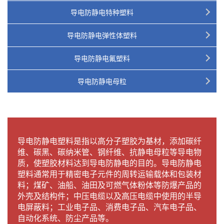
导电防静电特种塑料
导电防静电弹性体塑料
导电防静电氟塑料
导电防静电母粒
导电防静电塑料是指以高分子塑胶为基材，添加碳纤
维、碳黑、碳纳米管、钢纤维、抗静电母粒等导电物
质，使塑胶材料达到导电防静电的目的。导电防静电
塑料通常用于精密电子元件的周转运输载体和包装材
料；煤矿、油船、油田及可燃气体粉体等防爆产品的
外壳及结构件；中压电缆以及高压电缆中使用的半导
电屏蔽料；工业电子品、消费电子品、汽车电子品、
自动化系统、防尘产品等。