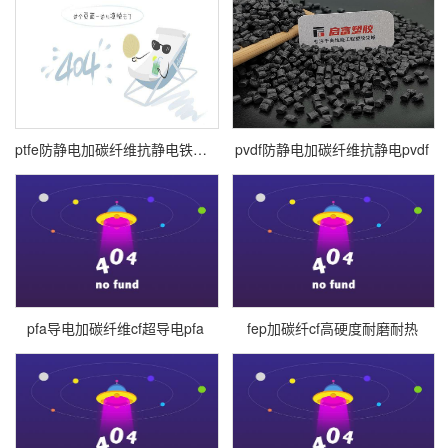
ptfe防静电加碳纤维抗静电铁氟龙
pvdf防静电加碳纤维抗静电pvdf
pfa导电加碳纤维cf超导电pfa
fep加碳纤cf高硬度耐磨耐热