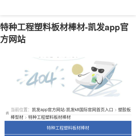
特种工程塑料板材棒材-凯发app官
方网站
当前位置：
凯发app官方网站-凯发k8国际官网首页入口
>
塑胶板
棒型材
>
特种工程塑料板材棒材
特种工程塑料板材棒材