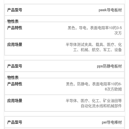
peek导电板材
黑色，导电，表面电阻率10的3-5
次方
半导体测试夹具、载具、医疗、化
工、机械、航空、军工、设备
pps防静电板材
黑色，防静电，表面电阻率10的6-
8次方欧姆
半导体、医疗、化工、矿业油田等
自动化流水线和机械部件
pei导电棒材