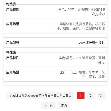
黑色，导电，表面电阻率10的3-5
次方欧姆
半导体测试夹具及载具，机械部
件、航空、医疗、化工配件等领域
peek玻纤增强棒材
本色/黑色，30%玻纤增强，高刚
硬度
医疗、化工、机械、半导体、航
空、军工、设备
凯发k8国际凯发app官方网站官网首页入口首页
1
2
3
下一页
末页