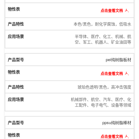
点击查看文档
本色/黑色，耐化学腐蚀，低吸水
半导体、医疗、化工、机械、航
空、军工、机器人、矿业油田等
pei纯树脂板材
点击查看文档
琥珀色透明/黑色，高冲击强度
机械部件、航空、汽车、医疗、化
工配件、电子电气、设备等领域
ppsu纯树脂棒材
点击查看文档