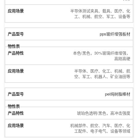
半导体测试夹具、载具、医疗、化
工、机械、航空、军工、设备等
pps玻纤增强板材
本色/黑色，30%玻璃纤维增强，
高刚高硬
半导体、医疗、化工、机械、航
空、军工、机器人、矿业油田等
pei纯树脂棒材
琥珀色透明/黑色，高冲击强度
机械部件、航空、汽车、医疗、化
工配件、电子电气、设备等领域