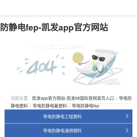
防静电fep-凯发app官方网站
当前位置：
凯发app官方网站-凯发k8国际官网首页入口
>
导电防
静电塑料
>
导电防静电氟塑料
>
导电防静电fep
导电防静电工程塑料
导电防静电通用塑料