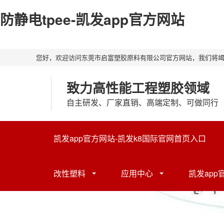
防静电tpee-凯发app官方网站
您好，欢迎访问东莞市启富塑胶原料有限公司官方网站，我们将
致力高性能工程塑胶领域
自主研发、厂家直销、高端定制、可做同行
凯发app官方网站-凯发k8国际官网首页入口
改性塑料
应用中心
凯发ap