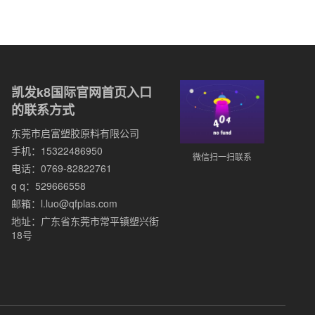
凯发k8国际官网首页入口
的联系方式
东莞市启富塑胶原料有限公司
手机：15322486950
微信扫一扫联系
电话：0769-82822761
q q：529666558
邮箱：
l.luo@qfplas.com
地址：广东省东莞市常平镇塑兴街
18号