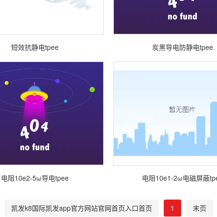
短效抗静电tpee
炭黑导电防静电tpee
电阻10e2-5ω导电tpee
电阻10e1-2ω电磁屏蔽tp
凯发k8国际凯发app官方网站官网首页入口首页
1
末页