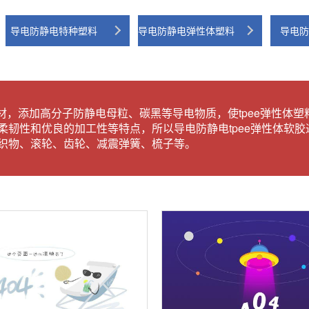
导电防静电特种塑料
导电防静电弹性体塑料
导电防
为基材，添加高分子防静电母粒、碳黑等导电物质，使tpee弹性体塑
柔韧性和优良的加工性等特点，所以导电防静电tpee弹性体软
织物、滚轮、齿轮、减震弹簧、梳子等。